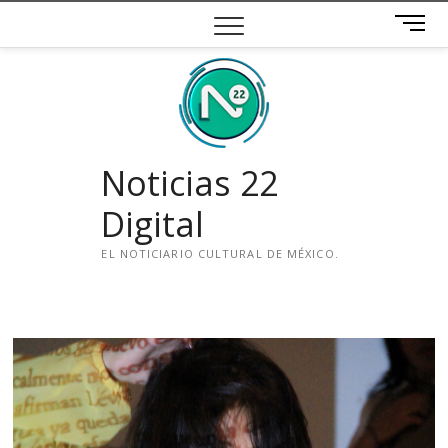
Saltar
B
al
o
contenido
t
ó
n
d
e
Noticias 22
m
e
Digital
n
ú
EL NOTICIARIO CULTURAL DE MÉXICO.
i
n
s
t
a
g
r
a