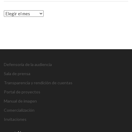
HISTÓRICO
Defensoría de la audiencia
Sala de prensa
Transparencia y rendición de cuentas
Portal de proyectos
Manual de imagen
Comercialización
Invitaciones
g
g
1
s
1
1
h
1
a
D
j
M
d
h
A