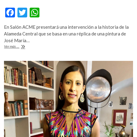
k
F
T
W
o
p
ac
w
h
e
En Salón ACME presentará una intervención a la historia de la
e
itt
at
n
Alameda Central que se basa en una réplica de una pintura de
b
er
s
José María…
Abraham
Ver más ...
o
A
González:
ser
o
p
artista,
k
p
estar
todo
el
tiempo
trabajando