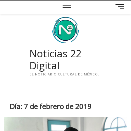
Saltar
B
al
o
contenido
t
ó
n
d
e
Noticias 22
m
e
Digital
n
ú
EL NOTICIARIO CULTURAL DE MÉXICO.
i
n
s
t
Día:
7 de febrero de 2019
a
g
r
a