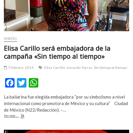
DISEÑO
Elisa Carillo será embajadora de la
campaña «Sin tiempo al tiempo»
7 febrero, 2019
Elisa Carrillo
Gerardo Torres
Sin tiempo al tiempo
F
T
W
ac
w
h
La bailarina fue elegida embajadora “por su simbolismo a nivel
e
itt
at
internacional como promotora de México y su cultura” Ciudad
b
er
s
de México (N22/Redacción). –…
Elisa
Ver más ...
o
A
Carillo
será
o
p
embajadora