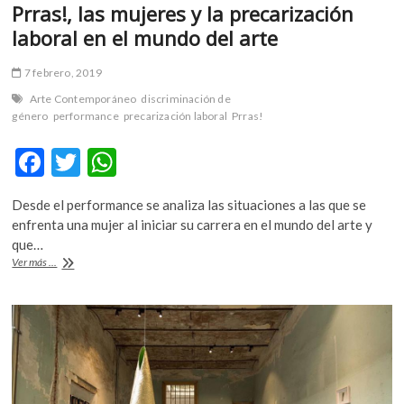
Prras!, las mujeres y la precarización
laboral en el mundo del arte
7 febrero, 2019
Arte Contemporáneo
discriminación de
género
performance
precarización laboral
Prras!
F
T
W
ac
w
h
Desde el performance se analiza las situaciones a las que se
e
itt
at
enfrenta una mujer al iniciar su carrera en el mundo del arte y
b
er
s
que…
Prras!,
Ver más ...
o
A
las
mujeres
o
p
y
k
p
la
precarización
laboral
en
el