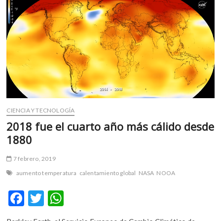
k
p
de
la
campaña
«Sin
tiempo
al
tiempo»
CIENCIA Y TECNOLOGÍA
2018 fue el cuarto año más cálido desde
1880
7 febrero, 2019
aumento temperatura
calentamiento global
NASA
NOOA
F
T
W
ac
w
h