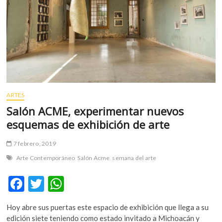
mundo
del
arte
ARTES
Salón ACME, experimentar nuevos
esquemas de exhibición de arte
7 febrero, 2019
Arte Contemporáneo
Salón Acme
semana del arte
F
T
W
ac
w
h
Hoy abre sus puertas este espacio de exhibición que llega a su
e
itt
at
edición siete teniendo como estado invitado a Michoacán y