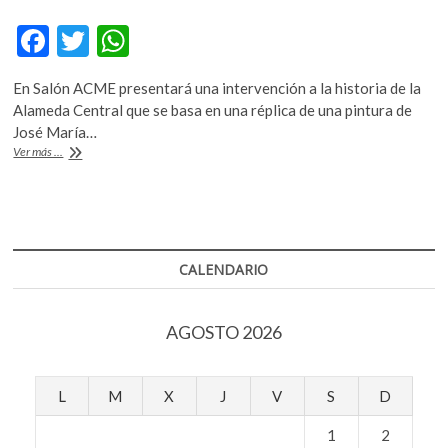
k
F
T
W
o
p
ac
w
h
e
En Salón ACME presentará una intervención a la historia de la
e
itt
at
n
Alameda Central que se basa en una réplica de una pintura de
b
er
s
José María…
Abraham
Ver más ...
o
A
González:
ser
o
p
artista,
k
p
estar
todo
el
CALENDARIO
tiempo
trabajando
AGOSTO 2026
L
M
X
J
V
S
D
1
2