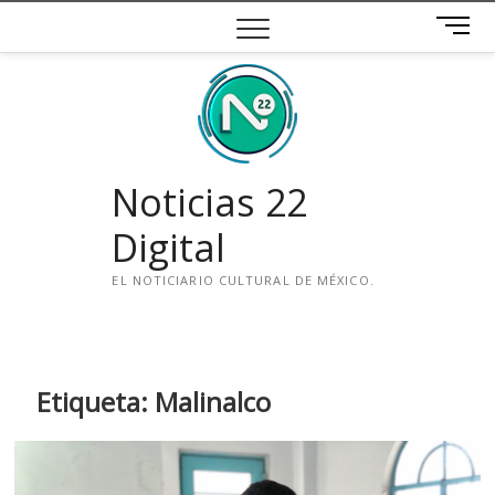
Saltar
B
al
o
contenido
t
ó
n
d
e
Noticias 22
m
e
Digital
n
ú
EL NOTICIARIO CULTURAL DE MÉXICO.
i
n
s
t
Etiqueta:
Malinalco
a
g
r
a