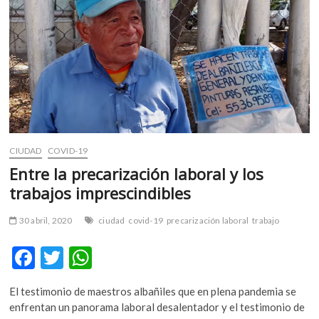
m
v
o
l
g
e
r
s
k
CIUDAD
COVID-19
o
p
Entre la precarización laboral y los
e
trabajos imprescindibles
n
v
30 abril, 2020
ciudad
covid-19
precarización laboral
trabajo
o
l
F
T
W
g
ac
w
h
e
El testimonio de maestros albañiles que en plena pandemia se
r
e
itt
at
enfrentan un panorama laboral desalentador y el testimonio de
s