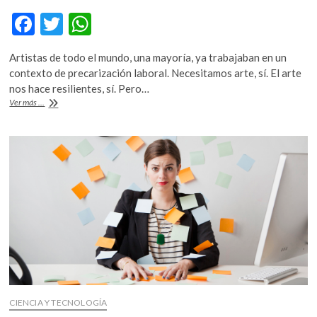
F
T
W
ac
w
h
Artistas de todo el mundo, una mayoría, ya trabajaban en un
e
itt
at
contexto de precarización laboral. Necesitamos arte, sí. El arte
b
er
s
nos hace resilientes, sí. Pero…
ResiliArt,
Ver más ...
o
A
un
debate
o
p
global
k
p
para
visibilizar
las
necesidades
y
propuestas
del
sector
frente
a
la
crisis
CIENCIA Y TECNOLOGÍA
sanitaria