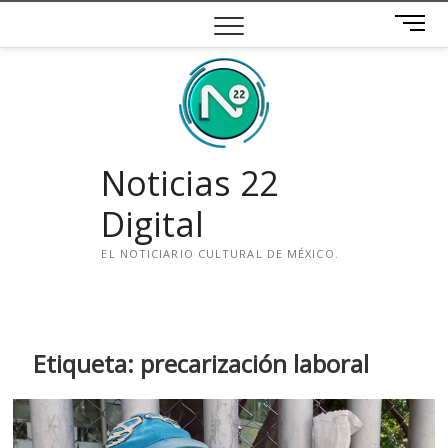
Saltar
B
al
o
contenido
t
ó
n
d
e
Noticias 22
m
e
Digital
n
ú
EL NOTICIARIO CULTURAL DE MÉXICO.
i
n
s
t
Etiqueta:
precarización laboral
a
g
r
a