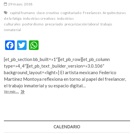
29 mayo, 2018
capital humano
clase creativa
cognitariado
Freelancer. Arquitecturas
de la fatiga
industrias creativas
industrias
culturales
posfordismo
precariado
precarización laboral
trabajo
inmaterial
F
T
W
ac
w
h
[et_pb_section bb_built=»1″][et_pb_row][et_pb_column
e
itt
at
type=»4_4″][et_pb_text _builder_version=»3.0.106″
b
er
s
background_layout=»light»] El artista mexicano Federico
Martínez Montoya reflexiona en torno al papel del freelancer,
o
A
el trabajo inmaterial y su espacio digital…
o
p
“Arquitecturas
Ver más ...
de
k
p
la
fatiga”
[o
de
la
CALENDARIO
autoexplotación]