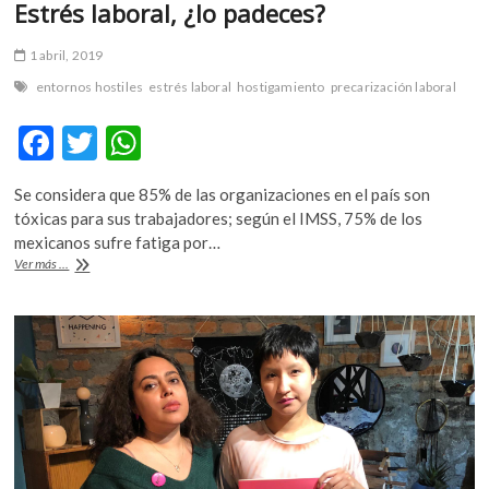
Estrés laboral, ¿lo padeces?
1 abril, 2019
entornos hostiles
estrés laboral
hostigamiento
precarización laboral
F
T
W
ac
w
h
Se considera que 85% de las organizaciones en el país son
e
itt
at
tóxicas para sus trabajadores; según el IMSS, 75% de los
b
er
s
mexicanos sufre fatiga por…
Estrés
Ver más ...
o
A
laboral,
¿lo
o
p
padeces?
k
p