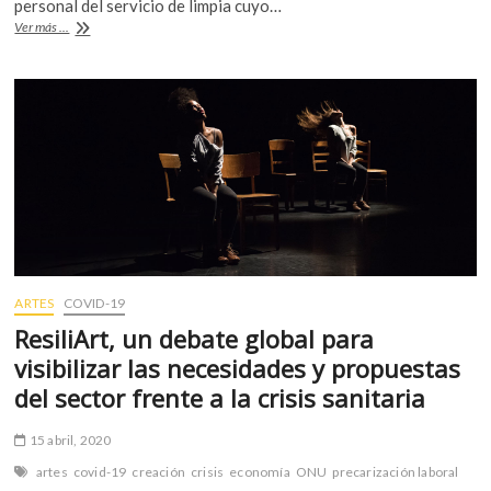
b
er
s
personal del servicio de limpia cuyo…
k
Entre
Ver más ...
o
A
o
la
p
precarización
o
p
e
laboral
k
p
y
n
los
trabajos
imprescindibles
ARTES
COVID-19
ResiliArt, un debate global para
visibilizar las necesidades y propuestas
del sector frente a la crisis sanitaria
15 abril, 2020
artes
covid-19
creación
crisis
economía
ONU
precarización laboral