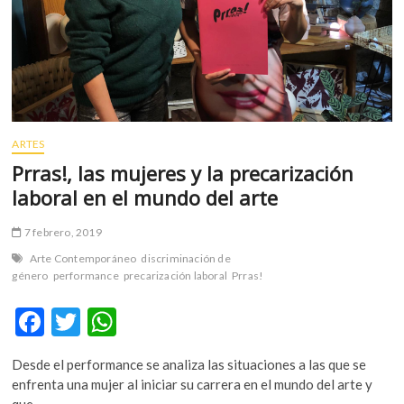
ARTES
Prras!, las mujeres y la precarización
laboral en el mundo del arte
7 febrero, 2019
Arte Contemporáneo
discriminación de
género
performance
precarización laboral
Prras!
F
T
W
ac
w
h
Desde el performance se analiza las situaciones a las que se
e
itt
at
enfrenta una mujer al iniciar su carrera en el mundo del arte y