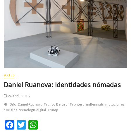
m
v
o
l
g
e
r
s
k
o
p
ARTES
e
n
Daniel Ruanova: identidades nómadas
v
o
26 abril, 2018
l
Bifo
Daniel Ruanova
Franco Berardi
Frontera
millennials
mutaciones
g
sociales
tecnología digital
Trump
e
r
F
T
W
s