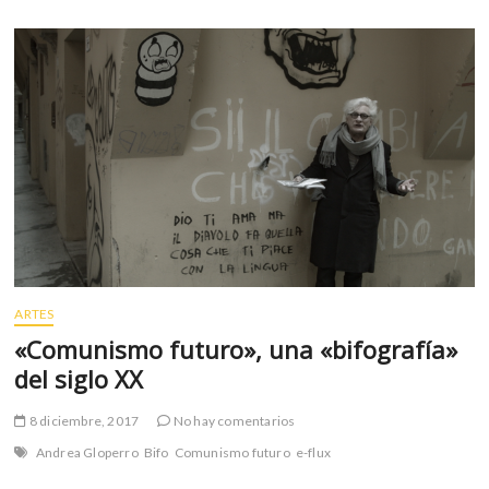
formación
o
p
de
k
p
significado
intervienen
menos
los
cuerpos
y
más
las
máquinas”:
Franco
Berardi
“Bifo”
ARTES
«Comunismo futuro», una «bifografía»
del siglo XX
8 diciembre, 2017
No hay comentarios
Andrea Gloperro
Bifo
Comunismo futuro
e-flux