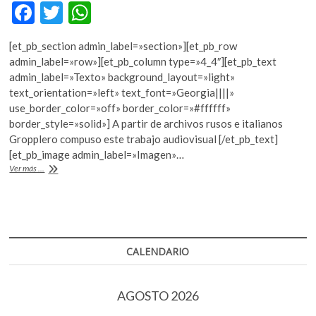
F
T
W
ac
w
h
[et_pb_section admin_label=»section»][et_pb_row
e
itt
at
admin_label=»row»][et_pb_column type=»4_4″][et_pb_text
b
er
s
admin_label=»Texto» background_layout=»light»
text_orientation=»left» text_font=»Georgia||||»
o
A
use_border_color=»off» border_color=»#ffffff»
o
p
border_style=»solid»] A partir de archivos rusos e italianos
Gropplero compuso este trabajo audiovisual [/et_pb_text]
k
p
[et_pb_image admin_label=»Imagen»…
«Comunismo
Ver más ...
futuro»,
una
«bifografía»
del
siglo
XX
CALENDARIO
AGOSTO 2026