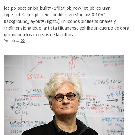
ac
w
h
k
[et_pb_section bb_built=»1″][et_pb_row][et_pb_column
o
e
itt
at
type=»4_4″][et_pb_text _builder_version=»3.0.106″
p
b
er
s
background_layout=»light»] En iconos bidimensionales y
e
tridimensionales, el artista tijuanense exhibe un cuerpo de obra
o
A
n
que mapea los excesos de la cultura…
o
p
Daniel
Ver más ...
Ruanova:
k
p
identidades
nómadas