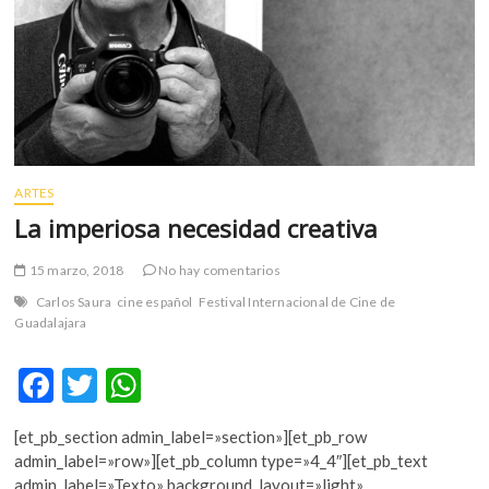
m
v
o
l
g
e
r
s
ARTES
k
La imperiosa necesidad creativa
o
p
15 marzo, 2018
No hay comentarios
e
Carlos Saura
cine español
Festival Internacional de Cine de
n
Guadalajara
v
o
F
T
W
l
g
ac
w
h
e
[et_pb_section admin_label=»section»][et_pb_row
e
itt
at
r
admin_label=»row»][et_pb_column type=»4_4″][et_pb_text
s
admin_label=»Texto» background_layout=»light»