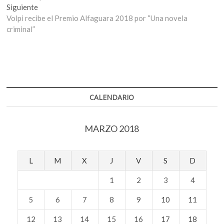
entradas
Entrada
Siguiente
siguiente:
Volpi recibe el Premio Alfaguara 2018 por “Una novela
criminal”
CALENDARIO
MARZO 2018
L
M
X
J
V
S
D
1
2
3
4
5
6
7
8
9
10
11
12
13
14
15
16
17
18