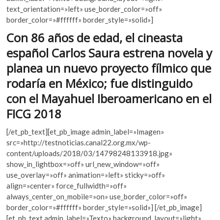
b
er
s
k
text_orientation=»left» use_border_color=»off»
o
A
o
border_color=»#ffffff» border_style=»solid»]
p
o
p
Con 86 años de edad, el cineasta
e
k
p
n
español Carlos Saura estrena novela y
planea un nuevo proyecto fílmico que
rodaría en México; fue distinguido
con el Mayahuel Iberoamericano en el
FICG 2018
[/et_pb_text][et_pb_image admin_label=»Imagen»
src=»http://testnoticias.canal22.org.mx/wp-
content/uploads/2018/03/14798248133918.jpg»
show_in_lightbox=»off» url_new_window=»off»
use_overlay=»off» animation=»left» sticky=»off»
align=»center» force_fullwidth=»off»
always_center_on_mobile=»on» use_border_color=»off»
border_color=»#ffffff» border_style=»solid»] [/et_pb_image]
[et_pb_text admin_label=»Texto» background_layout=»light»