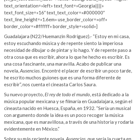
text_orientation=»left» text_font=»Georgia||||»
text_font_size=»16″ text_text_color=»#000000″
text_line_height=»1.6em» use_border_color=»off»
border_color=»#ffffff» border_style=»solid»]
Guadalajara (N22/Huemanzin Rodríguez).-
“Estoy en mi casa,
estoy escuchando música y de repente siento la imperiosa
necesidad de dibujar o de pintar y lo hago. Y de repente paso a
otra cosa que es escribir, ahora lo que he hecho es escribir. Es
una cosa fascinante, una maravilla. Acabo de publicar una
novela,
Ausencias
. Encontré el placer de escribir un poco tarde,
he escrito muchos guiones que es una forma diferente de
escribir”, nos cuenta el cineasta Carlos Saura.
Su nuevo proyecto,
El rey de todo el mundo
, está dedicado a la
música popular mexicana y se filmaría en Guadalajara, según el
cineasta nacido en Huesca, España, en 1932. “Sería un musical
con argumento donde la idea es un poco recoger la música
mexicana, que es maravillosa, a través de una historia y rodarla
evidentemente en México.”
Sobre su más reciente novela,
Ausencias
, que sería la cuarta en