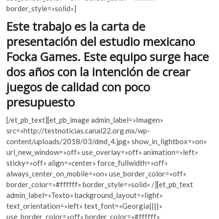
k
o
p
border_style=»solid»]
o
k
p
Este trabajo es la carta de
p
e
presentación del estudio mexicano
n
Focka Games. Este equipo surge hace
dos años con la intención de crear
juegos de calidad con poco
presupuesto
[/et_pb_text][et_pb_image admin_label=»Imagen»
src=»http://testnoticias.canal22.org.mx/wp-
content/uploads/2018/03/dmd_4.jpg» show_in_lightbox=»on»
url_new_window=»off» use_overlay=»off» animation=»left»
sticky=»off» align=»center» force_fullwidth=»off»
always_center_on_mobile=»on» use_border_color=»off»
border_color=»#ffffff» border_style=»solid» /][et_pb_text
admin_label=»Texto» background_layout=»light»
text_orientation=»left» text_font=»Georgia||||»
use_border_color=»off» border_color=»#ffffff»