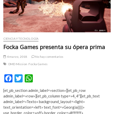
m
v
o
l
g
e
r
CIENCIA Y TECNOLOGÍA
s
Focka Games presenta su ópera prima
k
o
4 marzo, 2018
No hay comentarios
p
DMD Mission
Focka Games
e
n
F
T
W
v
o
ac
w
h
l
[et_pb_section admin_label=»section»][et_pb_row
e
itt
at
g
admin_label=»row»][et_pb_column type=»4_4″][et_pb_text
e
b
er
s
admin_label=»Texto» background_layout=»light»
r
text_orientation=»left» text_font=»Georgia||||»
o
A
s
use_border_color=»off» border_color=»#ffffff»