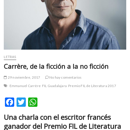
m
v
o
l
g
e
r
s
k
LETRAS
o
Carrère, de la ficción a la no ficción
p
e
29 noviembre, 2017
No hay comentarios
n
Emmanuel Carrère
FIL Guadalajara
Premio FIL de Literatura 2017
v
o
F
T
W
l
g
ac
w
h
e
Una charla con el escritor francés
e
itt
at
r
ganador del Premio FIL de Literatura
s
b
er
s