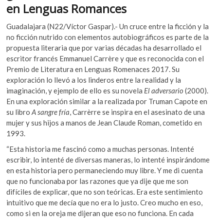
k
en Lenguas Romances
o
A
o
o
p
p
Guadalajara (N22/Víctor Gaspar).- Un cruce entre la ficción y la
e
no ficción nutrido con elementos autobiográficos es parte de la
k
p
n
propuesta literaria que por varias décadas ha desarrollado el
escritor francés Emmanuel Carrère y que es reconocida con el
Premio de Literatura en Lenguas Romenaces 2017. Su
exploración lo llevó a los linderos entre la realidad y la
imaginación, y ejemplo de ello es su novela
El adversario
(2000).
En una exploración similar a la realizada por Truman Capote en
su libro
A sangre fría
, Carrèrre se inspira en el asesinato de una
mujer y sus hijos a manos de Jean Claude Roman, cometido en
1993.
“Esta historia me fascinó como a muchas personas. Intenté
escribir, lo intenté de diversas maneras, lo intenté inspirándome
en esta historia pero permaneciendo muy libre. Y me di cuenta
que no funcionaba por las razones que ya dije que me son
difíciles de explicar, que no son teóricas. Era este sentimiento
intuitivo que me decía que no era lo justo. Creo mucho en eso,
como si en la oreja me dijeran que eso no funciona. En cada