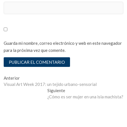
Guarda mi nombre, correo electrónico y web en este navegador
para la próxima vez que comente.
Navegación
Entrada
Anterior
anterior:
Visual Art Week 2017: un tejido urbano-sensorial
de
Entrada
Siguiente
entradas
siguiente:
¿Cómo es ser mujer en una isla machista?