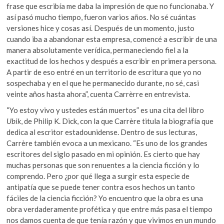
frase que escribía me daba la impresión de que no funcionaba. Y
así pasó mucho tiempo, fueron varios años. No sé cuántas
versiones hice y cosas así. Después de un momento, justo
cuando iba a abandonar esta empresa, comencé a escribir de una
manera absolutamente verídica, permaneciendo fiel a la
exactitud de los hechos y después a escribir en primera persona.
A partir de eso entré en un territorio de escritura que yo no
sospechaba y en el que he permanecido durante, no sé, casi
veinte años hasta ahora”, cuenta Carrèrre en entrevista.
“Yo estoy vivo y ustedes están muertos” es una cita del libro
Ubik
, de Philip K. Dick, con la que Carrère titula la biografía que
dedica al escritor estadounidense. Dentro de sus lecturas,
Carrère también evoca a un mexicano. “Es uno de los grandes
escritores del siglo pasado en mi opinión. Es cierto que hay
muchas personas que son renuentes a la ciencia ficción y lo
comprendo. Pero ¿por qué llega a surgir esta especie de
antipatía que se puede tener contra esos hechos un tanto
fáciles de la ciencia ficción? Yo encuentro que la obra es una
obra verdaderamente profética y que entre más pasa el tiempo
nos damos cuenta de que tenía razón y que vivimos en un mundo