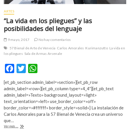
ARTES
“La vida en los pliegues” y las
posibilidades del lenguaje
9 mayo, 2017
No hay comentarios
57 Bienal de Arte de Venecia
Carlos Amorales
Kurimanzutto
La vida en
los pliegues
Sala de Armas Arsenale
F
T
W
ac
w
h
[et_pb_section admin_label=»section»][et_pb_row
e
itt
at
admin_label=»row»][et_pb_column type=»4_4″][et_pb_text
b
er
s
admin_label=»Texto» background_layout=»light»
text_orientation=»left» use_border_color=»off»
o
A
border_color=»#ffffff» border_style=»solid»] La instalación de
o
p
Carlos Amorales para la 57 Bienal de Venecia crea un universo
que…
k
p
“La
Ver más ...