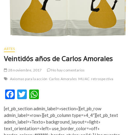
ARTES
Veintidós años de Carlos Amorales
28 noviembre, 2017
No hay comentarios
Axiomas para la acción
Carlos Amorales
MUAC
retrospectiva
F
T
W
ac
w
h
[et_pb_section admin_label=»section»][et_pb_row
e
itt
at
admin_label=»row»][et_pb_column type=»4_4″][et_pb_text
b
er
s
admin_label=»Texto» background_layout=»light»
text_orientation=»left» use_border_color=»off»
o
A