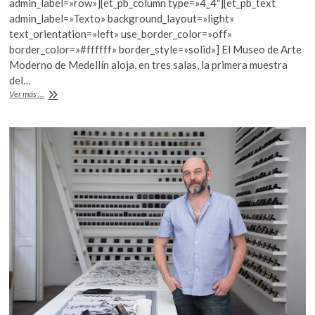
admin_label=»row»][et_pb_column type=»4_4″][et_pb_text
b
er
s
admin_label=»Texto» background_layout=»light»
text_orientation=»left» use_border_color=»off»
o
A
border_color=»#ffffff» border_style=»solid»] El Museo de Arte
o
p
Moderno de Medellín aloja, en tres salas, la primera muestra
del…
k
p
“Carlos
Ver más ...
Amorales.
Herramientas
de
trabajo”