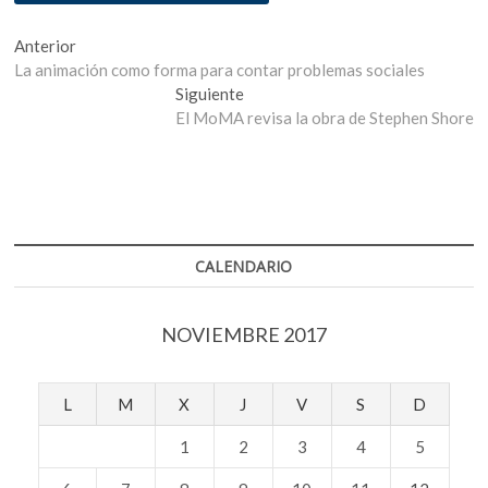
Navegación
Entrada
Anterior
anterior:
La animación como forma para contar problemas sociales
de
Entrada
Siguiente
entradas
siguiente:
El MoMA revisa la obra de Stephen Shore
CALENDARIO
NOVIEMBRE 2017
L
M
X
J
V
S
D
1
2
3
4
5