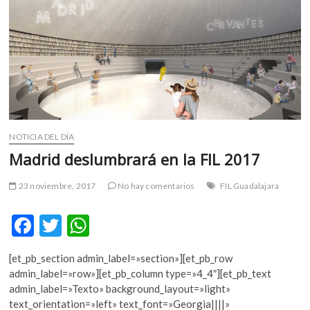
m
v
o
l
g
e
r
s
k
NOTICIA DEL DÍA
o
Madrid deslumbrará en la FIL 2017
p
e
23 noviembre, 2017
No hay comentarios
FIL Guadalajara
n
v
F
T
W
o
ac
w
h
l
g
[et_pb_section admin_label=»section»][et_pb_row
e
itt
at
e
admin_label=»row»][et_pb_column type=»4_4″][et_pb_text
b
er
s
r
admin_label=»Texto» background_layout=»light»
s
text_orientation=»left» text_font=»Georgia||||»