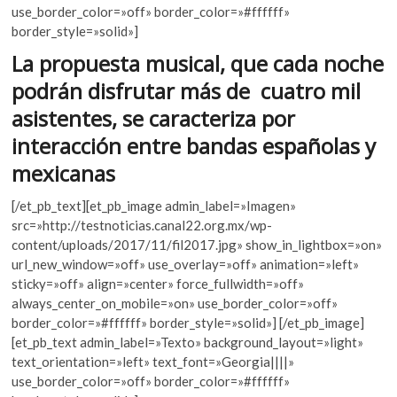
o
A
k
use_border_color=»off» border_color=»#ffffff»
o
p
o
border_style=»solid»]
p
k
p
La propuesta musical, que cada noche
e
podrán disfrutar más de cuatro mil
n
asistentes, se caracteriza por
interacción entre bandas españolas y
mexicanas
[/et_pb_text][et_pb_image admin_label=»Imagen»
src=»http://testnoticias.canal22.org.mx/wp-
content/uploads/2017/11/fil2017.jpg» show_in_lightbox=»on»
url_new_window=»off» use_overlay=»off» animation=»left»
sticky=»off» align=»center» force_fullwidth=»off»
always_center_on_mobile=»on» use_border_color=»off»
border_color=»#ffffff» border_style=»solid»] [/et_pb_image]
[et_pb_text admin_label=»Texto» background_layout=»light»
text_orientation=»left» text_font=»Georgia||||»
use_border_color=»off» border_color=»#ffffff»