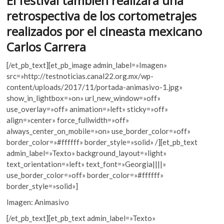
El festival también realizará una
k
retrospectiva de los cortometrajes
o
p
realizados por el cineasta mexicano
e
Carlos Carrera
n
[/et_pb_text][et_pb_image admin_label=»Imagen»
src=»http://testnoticias.canal22.org.mx/wp-
content/uploads/2017/11/portada-animasivo-1.jpg»
show_in_lightbox=»on» url_new_window=»off»
use_overlay=»off» animation=»left» sticky=»off»
align=»center» force_fullwidth=»off»
always_center_on_mobile=»on» use_border_color=»off»
border_color=»#ffffff» border_style=»solid» /][et_pb_text
admin_label=»Texto» background_layout=»light»
text_orientation=»left» text_font=»Georgia||||»
use_border_color=»off» border_color=»#ffffff»
border_style=»solid»]
Imagen: Animasivo
[/et_pb_text][et_pb_text admin_label=»Texto»