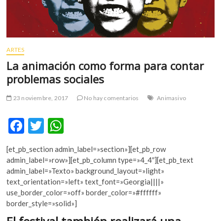
m
v
o
l
ARTES
g
La animación como forma para contar
e
r
problemas sociales
s
k
23 noviembre, 2017
No hay comentarios
Animasivo
o
p
F
T
W
e
ac
w
h
n
[et_pb_section admin_label=»section»][et_pb_row
v
e
itt
at
admin_label=»row»][et_pb_column type=»4_4″][et_pb_text
o
b
er
s
admin_label=»Texto» background_layout=»light»
l
text_orientation=»left» text_font=»Georgia||||»
g
o
A
use_border_color=»off» border_color=»#ffffff»
e
o
p
border_style=»solid»]
r
s
k
p