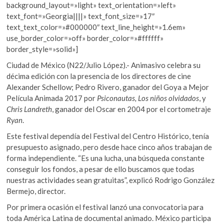
background_layout=»light» text_orientation=»left»
text_font=»Georgia||||» text_font_size=»17″
text_text_color=»#000000″ text_line_height=»1.6em»
use_border_color=»off» border_color=»#ffffff»
border_style=»solid»]
Ciudad de México (N22/Julio López).- Animasivo celebra su
décima edición con la presencia de los directores de cine
Alexander Schellow; Pedro Rivero, ganador del Goya a Mejor
Película Animada 2017 por
Psiconautas, Los niños olvidados
, y
Chris Landreth
, ganador del Oscar en 2004 por el cortometraje
Ryan
.
Este festival dependía del Festival del Centro Histórico, tenía
presupuesto asignado, pero desde hace cinco años trabajan de
forma independiente. “Es una lucha, una búsqueda constante
conseguir los fondos, a pesar de ello buscamos que todas
nuestras actividades sean gratuitas”, explicó Rodrigo González
Bermejo, director.
Por primera ocasión el festival lanzó una convocatoria para
toda América Latina de documental animado. México participa