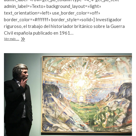
b
er
s
admin_label=»Texto» background_layout=»light»
text_orientation=»left» use_border_color=»off»
o
A
border_color=»#ffffff» border_style=»solid»] Investigador
o
p
riguroso, el trabajo del historiador británico sobre la Guerra
Civil española publicado en 1961…
k
p
Muere
Ver más ...
el
hispanista
Hugh
Thomas