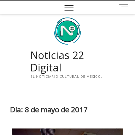
Saltar
B
al
o
contenido
t
ó
n
d
e
Noticias 22
m
e
Digital
n
ú
EL NOTICIARIO CULTURAL DE MÉXICO.
i
n
s
t
Día:
8 de mayo de 2017
a
g
r
a