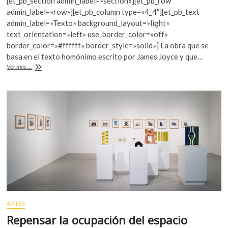
[et_pb_section admin_label=»section»][et_pb_row
e
itt
at
admin_label=»row»][et_pb_column type=»4_4″][et_pb_text
b
er
s
admin_label=»Texto» background_layout=»light»
text_orientation=»left» use_border_color=»off»
o
A
border_color=»#ffffff» border_style=»solid»] La obra que se
o
p
basa en el texto homónimo escrito por James Joyce y que…
“Exiliados”:
Ver más ...
k
p
la
moral
y
las
convenciones
del
siglo
XX
ARTES
Repensar la ocupación del espacio