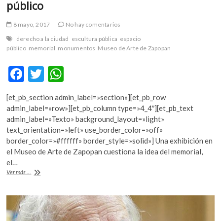
público
8 mayo, 2017
No hay comentarios
derecho a la ciudad
escultura pública
espacio
público
memorial
monumentos
Museo de Arte de Zapopan
F
T
W
ac
w
h
[et_pb_section admin_label=»section»][et_pb_row
e
itt
at
admin_label=»row»][et_pb_column type=»4_4″][et_pb_text
b
er
s
admin_label=»Texto» background_layout=»light»
text_orientation=»left» use_border_color=»off»
o
A
border_color=»#ffffff» border_style=»solid»] Una exhibición en
o
p
el Museo de Arte de Zapopan cuestiona la idea del memorial,
el…
k
p
Repensar
Ver más ...
la
ocupación
del
espacio
público