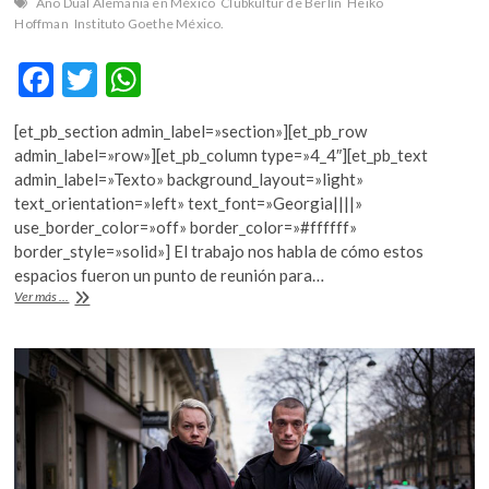
Año Dual Alemania en México
Clubkultur de Berlín
Heiko
k
Hoffman
Instituto Goethe México.
o
p
F
T
W
e
ac
w
h
n
[et_pb_section admin_label=»section»][et_pb_row
e
itt
at
admin_label=»row»][et_pb_column type=»4_4″][et_pb_text
b
er
s
admin_label=»Texto» background_layout=»light»
text_orientation=»left» text_font=»Georgia||||»
o
A
use_border_color=»off» border_color=»#ffffff»
o
p
border_style=»solid»] El trabajo nos habla de cómo estos
espacios fueron un punto de reunión para…
k
p
“Clubkultur
Ver más ...
de
Berlín”,
una
revisión
a
la
vida
nocturna
de