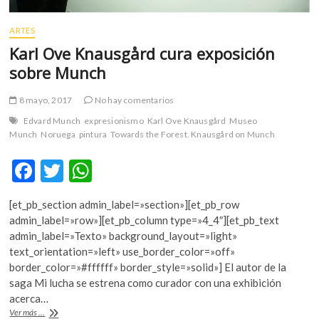
ARTES
Karl Ove Knausgård cura exposición
sobre Munch
8 mayo, 2017
No hay comentarios
Edvard Munch
expresionismo
Karl Ove Knausgård
Museo
Munch
Noruega
pintura
Towards the Forest. Knausgård on Munch
F
T
W
ac
w
h
[et_pb_section admin_label=»section»][et_pb_row
e
itt
at
admin_label=»row»][et_pb_column type=»4_4″][et_pb_text
b
er
s
admin_label=»Texto» background_layout=»light»
text_orientation=»left» use_border_color=»off»
o
A
border_color=»#ffffff» border_style=»solid»] El autor de la
o
p
saga Mi lucha se estrena como curador con una exhibición
acerca…
k
p
Karl
Ver más ...