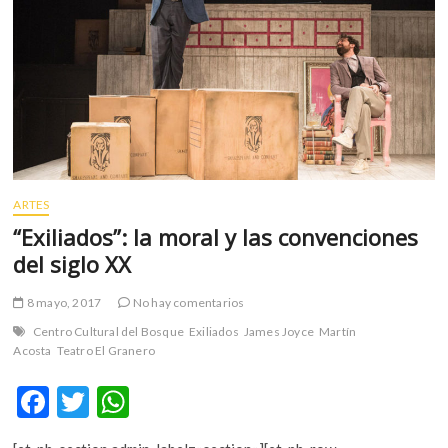
ARTES
“Exiliados”: la moral y las convenciones
del siglo XX
8 mayo, 2017
No hay comentarios
Centro Cultural del Bosque
Exiliados
James Joyce
Martín
Acosta
Teatro El Granero
F
T
W
ac
w
h