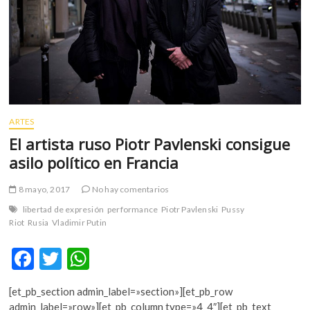
Alemania
ARTES
El artista ruso Piotr Pavlenski consigue
asilo político en Francia
8 mayo, 2017
No hay comentarios
libertad de expresión
performance
Piotr Pavlenski
Pussy
Riot
Rusia
Vladimir Putin
F
T
W
ac
w
h
[et_pb_section admin_label=»section»][et_pb_row
e
itt
at
admin_label=»row»][et_pb_column type=»4_4″][et_pb_text