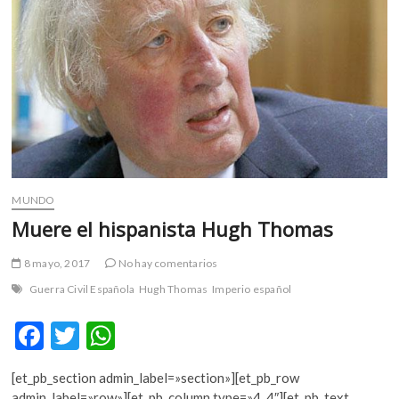
MUNDO
Muere el hispanista Hugh Thomas
8 mayo, 2017
No hay comentarios
Guerra Civil Española
Hugh Thomas
Imperio español
F
T
W
ac
w
h
[et_pb_section admin_label=»section»][et_pb_row
e
itt
at
admin_label=»row»][et_pb_column type=»4_4″][et_pb_text