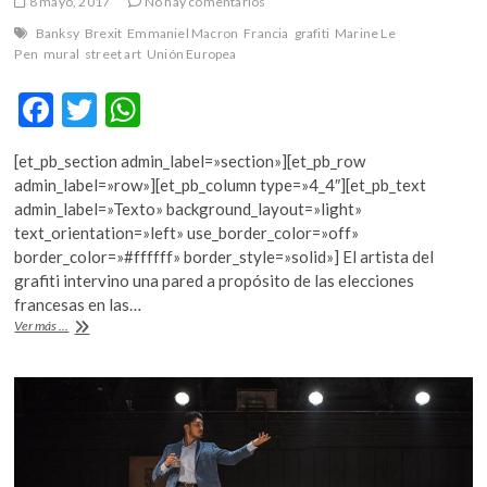
8 mayo, 2017
No hay comentarios
Banksy
Brexit
Emmaniel Macron
Francia
grafiti
Marine Le
Pen
mural
street art
Unión Europea
F
T
W
ac
w
h
[et_pb_section admin_label=»section»][et_pb_row
e
itt
at
admin_label=»row»][et_pb_column type=»4_4″][et_pb_text
b
er
s
admin_label=»Texto» background_layout=»light»
text_orientation=»left» use_border_color=»off»
o
A
border_color=»#ffffff» border_style=»solid»] El artista del
o
p
grafiti intervino una pared a propósito de las elecciones
francesas en las…
k
p
Mural
Ver más ...
de
Banksy
sobre
el
Brexit,
en
Dover