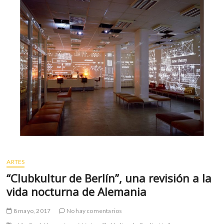
m
v
o
l
g
e
r
s
k
o
p
e
n
v
ARTES
o
l
“Clubkultur de Berlín”, una revisión a la
g
vida nocturna de Alemania
e
r
8 mayo, 2017
No hay comentarios
s