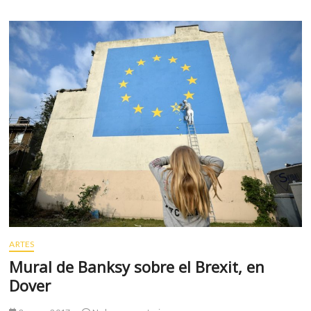
salas
comerciales
el
documental
“Plaza
de
la
soledad”
ARTES
Mural de Banksy sobre el Brexit, en
Dover