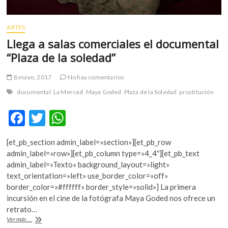
ARTES
Llega a salas comerciales el documental
“Plaza de la soledad”
8 mayo, 2017
No hay comentarios
documental
La Merced
Maya Goded
Plaza de la Soledad
prostitución
F
T
W
ac
w
h
[et_pb_section admin_label=»section»][et_pb_row
e
itt
at
admin_label=»row»][et_pb_column type=»4_4″][et_pb_text
b
er
s
admin_label=»Texto» background_layout=»light»
text_orientation=»left» use_border_color=»off»
o
A
border_color=»#ffffff» border_style=»solid»] La primera
o
p
incursión en el cine de la fotógrafa Maya Goded nos ofrece un
retrato…
k
p
Llega
Ver más ...
a