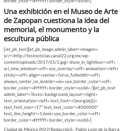
border_color=»#ffffff» border_style=»solid»]
k
o
p
Una exhibición en el Museo de Arte
o
k
p
p
de Zapopan cuestiona la idea del
e
memorial, el monumento y la
n
escultura pública
[/et_pb_text][et_pb_image admin_label=»Imagen»
src=»http://testnoticias.canal22.org.mx/wp-
content/uploads/2017/05/2.jpg» show_in_lightbox=»off»
url_new_window=»off» use_overlay=»off» animation=»left»
sticky=»off» align=»center» force_fullwidth=»off»
always_center_on_mobile=»on» use_border_color=»off»
border_color=»#ffffff» border_style=»solid» /][et_pb_text
admin_label=»Texto» background_layout=»light»
text_orientation=»left» text_font=»Georgia||||»
text_font_size=»17″ text_text_color=»#000000″
text_line_height=»1.6em» use_border_color=»off»
border_color=»#ffffff» border_style=»solid»]
Ciudad de México (N22/Redacción).- Pablo León de la Barra