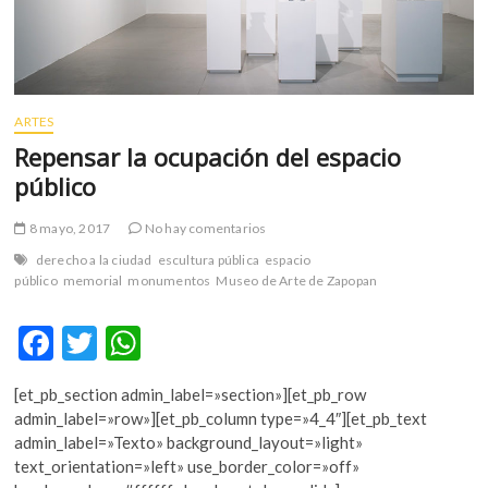
m
v
o
l
g
ARTES
e
Repensar la ocupación del espacio
r
público
s
k
8 mayo, 2017
No hay comentarios
o
p
derecho a la ciudad
escultura pública
espacio
e
público
memorial
monumentos
Museo de Arte de Zapopan
n
v
F
T
W
o
ac
w
h
l
[et_pb_section admin_label=»section»][et_pb_row
e
itt
at
g
admin_label=»row»][et_pb_column type=»4_4″][et_pb_text
e
b
er
s
admin_label=»Texto» background_layout=»light»
r
text_orientation=»left» use_border_color=»off»
o
A
s