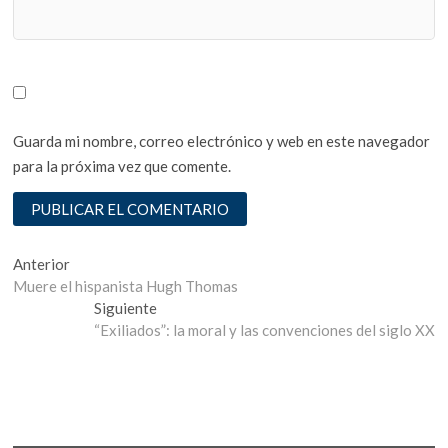
Guarda mi nombre, correo electrónico y web en este navegador
para la próxima vez que comente.
Navegación
Entrada
Anterior
anterior:
Muere el hispanista Hugh Thomas
de
Entrada
Siguiente
entradas
siguiente:
“Exiliados”: la moral y las convenciones del siglo XX