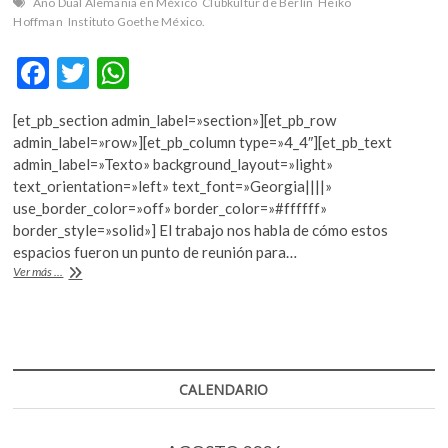
Año Dual Alemania en México
Clubkultur de Berlín
Heiko
k
Hoffman
Instituto Goethe México.
o
p
F
T
W
e
ac
w
h
n
[et_pb_section admin_label=»section»][et_pb_row
e
itt
at
admin_label=»row»][et_pb_column type=»4_4″][et_pb_text
b
er
s
admin_label=»Texto» background_layout=»light»
text_orientation=»left» text_font=»Georgia||||»
o
A
use_border_color=»off» border_color=»#ffffff»
o
p
border_style=»solid»] El trabajo nos habla de cómo estos
espacios fueron un punto de reunión para…
k
p
“Clubkultur
Ver más ...
de
Berlín”,
una
revisión
a
la
CALENDARIO
vida
nocturna
de