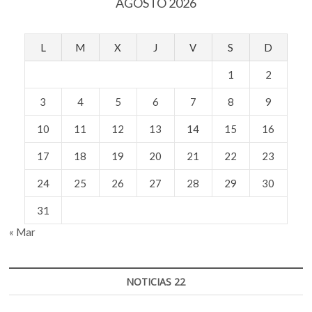
AGOSTO 2026
Alemania
L
M
X
J
V
S
D
1
2
3
4
5
6
7
8
9
10
11
12
13
14
15
16
17
18
19
20
21
22
23
24
25
26
27
28
29
30
31
« Mar
NOTICIAS 22