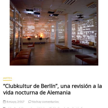
m
v
o
l
g
e
r
s
k
o
p
e
n
v
ARTES
o
l
“Clubkultur de Berlín”, una revisión a la
g
vida nocturna de Alemania
e
r
8 mayo, 2017
No hay comentarios
s