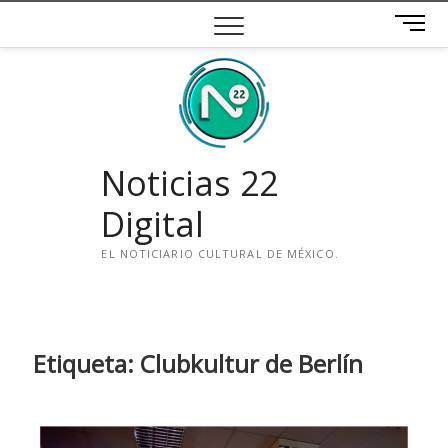
Saltar
B
al
o
contenido
t
ó
n
d
e
Noticias 22
m
e
Digital
n
ú
EL NOTICIARIO CULTURAL DE MÉXICO.
i
n
s
t
Etiqueta:
Clubkultur de Berlín
a
g
r
a