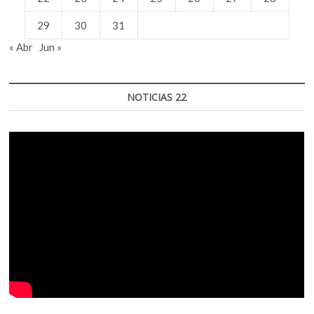
29
30
31
« Abr
Jun »
NOTICIAS 22