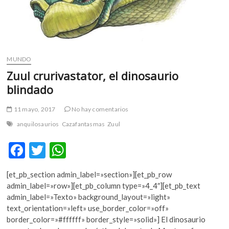
MUNDO
Zuul crurivastator, el dinosaurio
blindado
11 mayo, 2017
No hay comentarios
anquilosaurios
Cazafantasmas
Zuul
F
T
W
ac
w
h
[et_pb_section admin_label=»section»][et_pb_row
e
itt
at
admin_label=»row»][et_pb_column type=»4_4″][et_pb_text
b
er
s
admin_label=»Texto» background_layout=»light»
text_orientation=»left» use_border_color=»off»
o
A
border_color=»#ffffff» border_style=»solid»] El dinosaurio