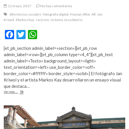
k
11 mayo, 2017
No hay comentarios
o
diferencias sociales
fotografía digital
Human After All
Jan
p
Kriwol
Markos Kay
racismo
sistema circulatorio
e
n
F
T
W
ac
w
h
[et_pb_section admin_label=»section»][et_pb_row
e
itt
at
admin_label=»row»][et_pb_column type=»4_4″][et_pb_text
b
er
s
admin_label=»Texto» background_layout=»light»
text_orientation=»left» use_border_color=»off»
o
A
border_color=»#ffffff» border_style=»solid»] El fotógrafo Jan
o
p
Kriwol y el artista Markos Kay desarrollaron un ensayo visual
que destaca…
k
p
Después
Ver más ...
de
todo…
humanos