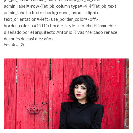
e
itt
at
admin_label=»row»][et_pb_column type=»4_4″][et_pb_text
b
er
s
admin_label=»Texto» background_layout=»light»
text_orientation=»left» use_border_color=»off»
o
A
border_color=»#ffffff» border_style=»solid»] El inmueble
o
p
diseñado por el arquitecto Antonio Rivas Mercado renace
después de casi diez años…
k
p
Rescate
Ver más ...
de
la
Casa
Rivas
Mercado
(galería)