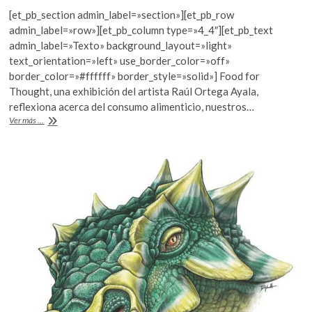
ac
w
h
[et_pb_section admin_label=»section»][et_pb_row
e
itt
at
admin_label=»row»][et_pb_column type=»4_4″][et_pb_text
b
er
s
admin_label=»Texto» background_layout=»light»
text_orientation=»left» use_border_color=»off»
o
A
border_color=»#ffffff» border_style=»solid»] Food for
o
p
Thought, una exhibición del artista Raúl Ortega Ayala,
reflexiona acerca del consumo alimenticio, nuestros…
k
p
Escenas
Ver más ...
gastronómicamente
grotescas