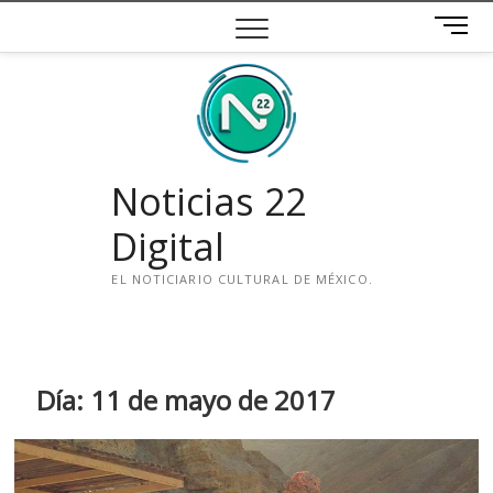
Saltar
B
al
o
contenido
t
ó
n
d
e
Noticias 22
m
e
Digital
n
ú
EL NOTICIARIO CULTURAL DE MÉXICO.
i
n
s
t
Día:
11 de mayo de 2017
a
g
r
a