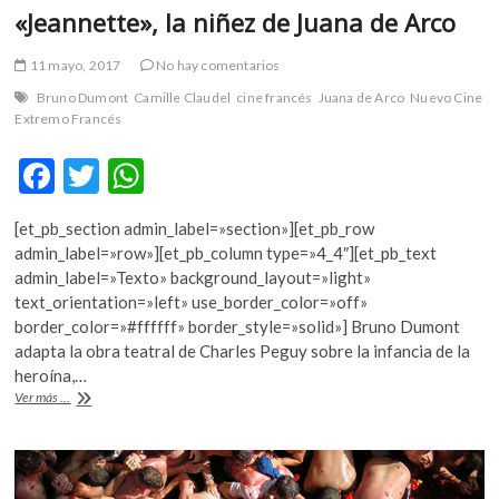
«Jeannette», la niñez de Juana de Arco
11 mayo, 2017
No hay comentarios
Bruno Dumont
Camille Claudel
cine francés
Juana de Arco
Nuevo Cine
Extremo Francés
F
T
W
ac
w
h
[et_pb_section admin_label=»section»][et_pb_row
e
itt
at
admin_label=»row»][et_pb_column type=»4_4″][et_pb_text
b
er
s
admin_label=»Texto» background_layout=»light»
text_orientation=»left» use_border_color=»off»
o
A
border_color=»#ffffff» border_style=»solid»] Bruno Dumont
o
p
adapta la obra teatral de Charles Peguy sobre la infancia de la
heroína,…
k
p
«Jeannette»,
Ver más ...
la
niñez
de
Juana
de