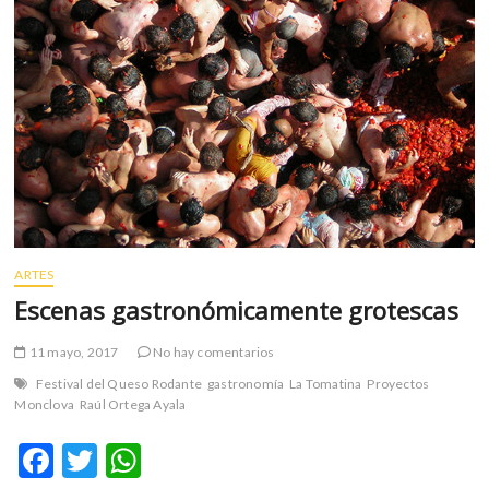
Arco
ARTES
Escenas gastronómicamente grotescas
11 mayo, 2017
No hay comentarios
Festival del Queso Rodante
gastronomía
La Tomatina
Proyectos
Monclova
Raúl Ortega Ayala
F
T
W