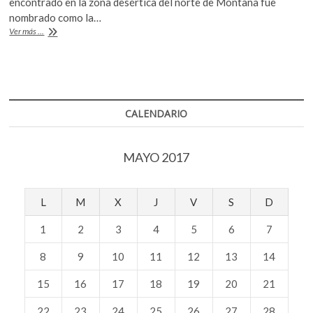
o
p
encontrado en la zona desértica del norte de Montana fue
nombrado como la…
k
p
Zuul
Ver más ...
crurivastator,
el
dinosaurio
blindado
CALENDARIO
MAYO 2017
L
M
X
J
V
S
D
1
2
3
4
5
6
7
8
9
10
11
12
13
14
15
16
17
18
19
20
21
22
23
24
25
26
27
28