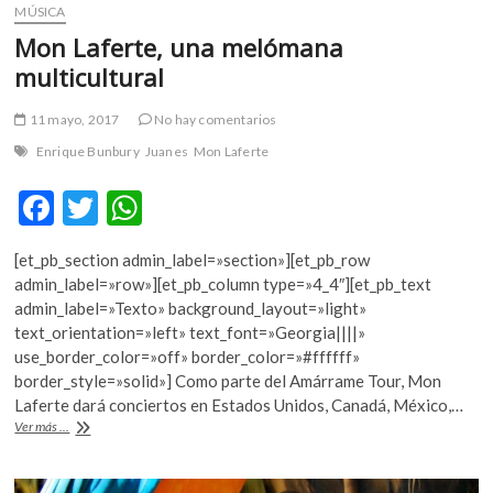
MÚSICA
Mon Laferte, una melómana
multicultural
11 mayo, 2017
No hay comentarios
Enrique Bunbury
Juanes
Mon Laferte
F
T
W
ac
w
h
[et_pb_section admin_label=»section»][et_pb_row
e
itt
at
admin_label=»row»][et_pb_column type=»4_4″][et_pb_text
b
er
s
admin_label=»Texto» background_layout=»light»
text_orientation=»left» text_font=»Georgia||||»
o
A
use_border_color=»off» border_color=»#ffffff»
o
p
border_style=»solid»] Como parte del Amárrame Tour, Mon
Laferte dará conciertos en Estados Unidos, Canadá, México,…
k
p
Mon
Ver más ...
Laferte,
una
melómana