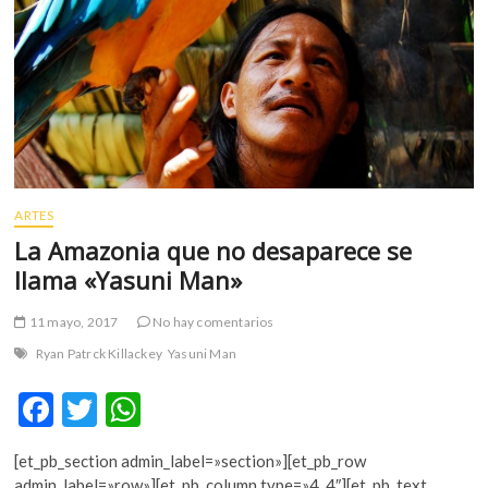
multicultural
ARTES
La Amazonia que no desaparece se
llama «Yasuni Man»
11 mayo, 2017
No hay comentarios
Ryan Patrck Killackey
Yasuni Man
F
T
W
ac
w
h
[et_pb_section admin_label=»section»][et_pb_row
e
itt
at
admin_label=»row»][et_pb_column type=»4_4″][et_pb_text