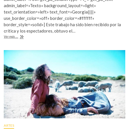
b
er
s
admin_label=»Texto» background_layout=»light»
text_orientation=»left» text_font=»Georgia||||»
o
A
use_border_color=»off» border_color=»#ffffff»
o
p
border_style=»solid»] Este trabajo ha sido bien recibido por la
crítica y los espectadores, obtuvo el…
k
p
La
Ver más ...
Amazonia
que
no
desaparece
se
llama
«Yasuni
Man»
ARTES