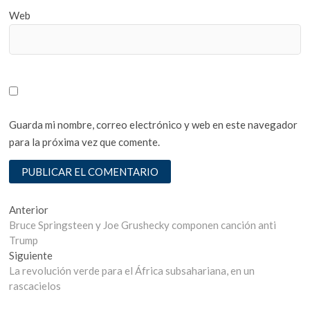
Web
Guarda mi nombre, correo electrónico y web en este navegador
para la próxima vez que comente.
Navegación
Entrada
Anterior
anterior:
Bruce Springsteen y Joe Grushecky componen canción anti
de
Trump
entradas
Entrada
Siguiente
siguiente:
La revolución verde para el África subsahariana, en un
rascacielos