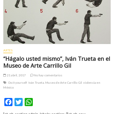
m
v
o
l
g
e
r
s
k
ARTES
o
“Hágalo usted mismo”, Iván Trueta en el
p
Museo de Arte Carrillo Gil
e
n
21 abril, 2017
No hay comentarios
v
o
Do it yourself
Iván Trueta. Museo de Arte Carrillo Gil
violencia en
México
l
g
F
T
W
e
r
ac
w
h
s
[et_pb_section admin_label=»section»][et_pb_row