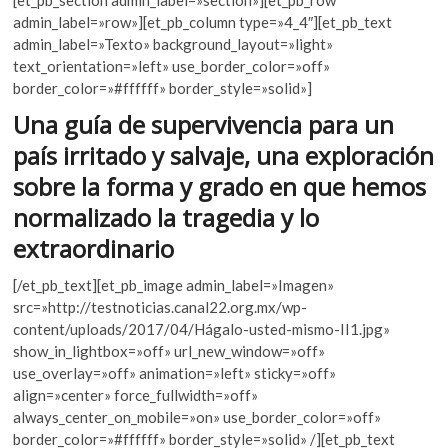
e
itt
at
k
admin_label=»row»][et_pb_column type=»4_4″][et_pb_text
o
b
er
s
admin_label=»Texto» background_layout=»light»
p
text_orientation=»left» use_border_color=»off»
o
A
e
border_color=»#ffffff» border_style=»solid»]
n
o
p
Una guía de supervivencia para un
k
p
país irritado y salvaje, una exploración
sobre la forma y grado en que hemos
normalizado la tragedia y lo
extraordinario
[/et_pb_text][et_pb_image admin_label=»Imagen»
src=»http://testnoticias.canal22.org.mx/wp-
content/uploads/2017/04/Hágalo-usted-mismo-II1.jpg»
show_in_lightbox=»off» url_new_window=»off»
use_overlay=»off» animation=»left» sticky=»off»
align=»center» force_fullwidth=»off»
always_center_on_mobile=»on» use_border_color=»off»
border_color=»#ffffff» border_style=»solid» /][et_pb_text