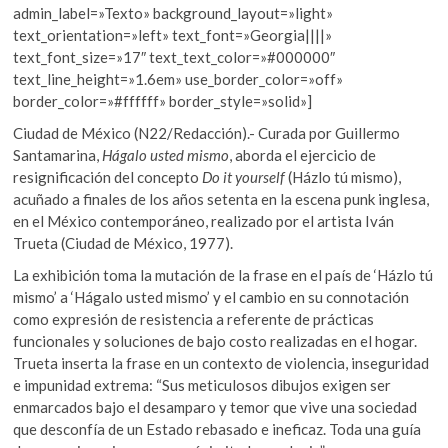
admin_label=»Texto» background_layout=»light»
text_orientation=»left» text_font=»Georgia||||»
text_font_size=»17″ text_text_color=»#000000″
text_line_height=»1.6em» use_border_color=»off»
border_color=»#ffffff» border_style=»solid»]
Ciudad de México (N22/Redacción).- Curada por Guillermo
Santamarina,
Hágalo usted mismo
, aborda el ejercicio de
resignificación del concepto
Do it yourself
(Házlo tú mismo),
acuñado a finales de los años setenta en la escena punk inglesa,
en el México contemporáneo, realizado por el artista Iván
Trueta (Ciudad de México, 1977).
La exhibición toma la mutación de la frase en el país de ‘Házlo tú
mismo’ a ‘Hágalo usted mismo’ y el cambio en su connotación
como expresión de resistencia a referente de prácticas
funcionales y soluciones de bajo costo realizadas en el hogar.
Trueta inserta la frase en un contexto de violencia, inseguridad
e impunidad extrema: “
Sus meticulosos dibujos exigen ser
enmarcados bajo el desamparo y temor que vive una sociedad
que desconfía de un Estado rebasado e ineficaz. Toda una guía