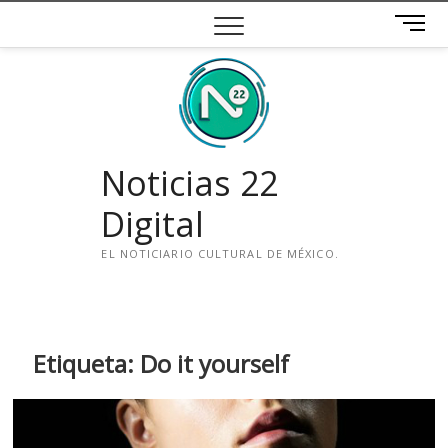
Saltar
B
al
o
contenido
t
ó
n
d
e
Noticias 22
m
e
Digital
n
ú
EL NOTICIARIO CULTURAL DE MÉXICO.
i
n
s
t
Etiqueta:
Do it yourself
a
g
r
a