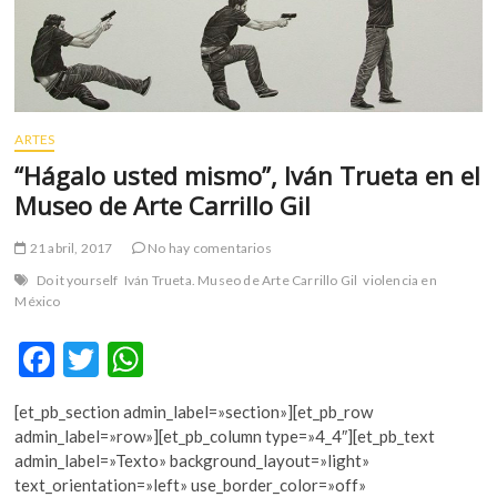
ARTES
“Hágalo usted mismo”, Iván Trueta en el
Museo de Arte Carrillo Gil
21 abril, 2017
No hay comentarios
Do it yourself
Iván Trueta. Museo de Arte Carrillo Gil
violencia en
México
F
T
W
ac
w
h
[et_pb_section admin_label=»section»][et_pb_row
e
itt
at
admin_label=»row»][et_pb_column type=»4_4″][et_pb_text
b
er
s
admin_label=»Texto» background_layout=»light»
text_orientation=»left» use_border_color=»off»