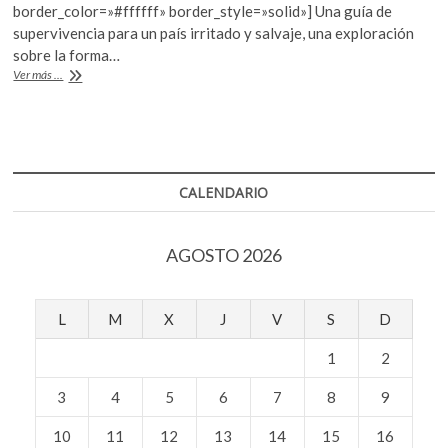
o
A
border_color=»#ffffff» border_style=»solid»] Una guía de
o
p
supervivencia para un país irritado y salvaje, una exploración
sobre la forma…
k
p
“Hágalo
Ver más ...
usted
mismo”,
Iván
Trueta
en
el
CALENDARIO
Museo
de
Arte
AGOSTO 2026
Carrillo
Gil
L
M
X
J
V
S
D
1
2
3
4
5
6
7
8
9
10
11
12
13
14
15
16