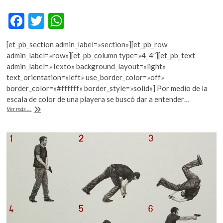
k
F
T
W
o
p
ac
w
h
e
[et_pb_section admin_label=»section»][et_pb_row
e
itt
at
n
admin_label=»row»][et_pb_column type=»4_4″][et_pb_text
b
er
s
admin_label=»Texto» background_layout=»light»
text_orientation=»left» use_border_color=»off»
o
A
border_color=»#ffffff» border_style=»solid»] Por medio de la
o
p
escala de color de una playera se buscó dar a entender…
Una
Ver más ...
k
p
playera
detecta
la
contaminación
del
agua