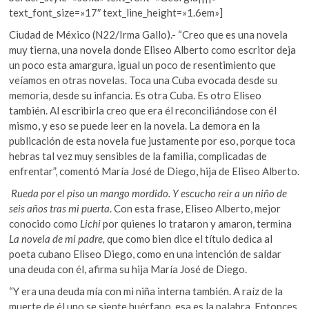
text_font_size=»17″ text_line_height=»1.6em»]
Ciudad de México (N22/Irma Gallo).- “Creo que es una novela
muy tierna, una novela donde Eliseo Alberto como escritor deja
un poco esta amargura, igual un poco de resentimiento que
veíamos en otras novelas. Toca una Cuba evocada desde su
memoria, desde su infancia. Es otra Cuba. Es otro Eliseo
también. Al escribirla creo que era él reconciliándose con él
mismo, y eso se puede leer en la novela. La demora en la
publicación de esta novela fue justamente por eso, porque toca
hebras tal vez muy sensibles de la familia, complicadas de
enfrentar”, comentó María José de Diego, hija de Eliseo Alberto.
Rueda por el piso un mango mordido. Y escucho reír a un niño de
seis años tras mi puerta
. Con esta frase, Eliseo Alberto, mejor
conocido como
Lichi
por quienes lo trataron y amaron, termina
La novela de mi padre,
que como bien dice el título dedica al
poeta cubano Eliseo Diego, como en una intención de saldar
una deuda con él, afirma su hija María José de Diego.
“Y era una deuda mía con mi niña interna también. A raíz de la
muerte de él uno se siente huérfano, esa es la palabra. Entonces