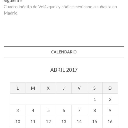
Entrada
Siguiente
entradas
siguiente:
Cuadro inédito de Velázquez y códice mexicano a subasta en
Madrid
CALENDARIO
ABRIL 2017
L
M
X
J
V
S
D
1
2
3
4
5
6
7
8
9
10
11
12
13
14
15
16