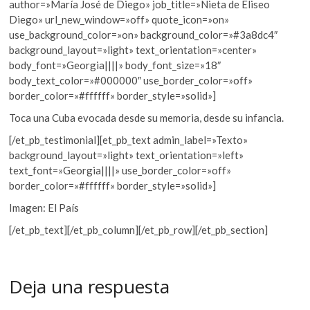
author=»María José de Diego» job_title=»Nieta de Eliseo
Diego» url_new_window=»off» quote_icon=»on»
use_background_color=»on» background_color=»#3a8dc4″
background_layout=»light» text_orientation=»center»
body_font=»Georgia||||» body_font_size=»18″
body_text_color=»#000000″ use_border_color=»off»
border_color=»#ffffff» border_style=»solid»]
Toca una Cuba evocada desde su memoria, desde su infancia.
[/et_pb_testimonial][et_pb_text admin_label=»Texto»
background_layout=»light» text_orientation=»left»
text_font=»Georgia||||» use_border_color=»off»
border_color=»#ffffff» border_style=»solid»]
Imagen: El País
[/et_pb_text][/et_pb_column][/et_pb_row][/et_pb_section]
Deja una respuesta