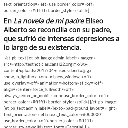
text_orientation=»left» use_border_color=»off»
o
A
border_color=»#ffffff» border_style=»solid»]
o
p
En
La novela de mi padre
Eliseo
k
p
Alberto se reconcilia con su padre,
que sufrió de intensas depresiones a
lo largo de su existencia.
[/et_pb_text][et_pb_image admin_label=»Imagen»
src=»http://testnoticias.canal22.org.mx/wp-
content/uploads/2017/04/eliseo-alberto.jpg»
show_in_lightbox=»on» url_new_window=»off»
use_overlay=»off» animation=»bottom» sticky=»off»
align=»center» force_fullwidth=»off»
always_center_on_mobile=»on» use_border_color=»off»
border_color=»#ffffff» border_style=»solid»] [/et_pb_image]
[et_pb_text admin_label=»Texto» background_layout=»light»
text_orientation=»left» text_text_color=»#000000″
use_border_color=»off» border_color=»#ffffff»
border_style=»solid» text_font=»Georgia||||»