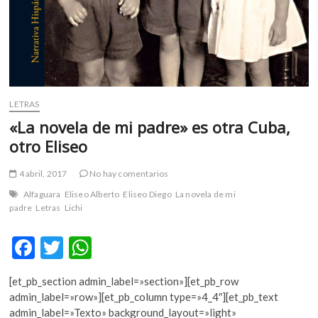
k
o
p
e
n
LETRAS
«La novela de mi padre» es otra Cuba,
otro Eliseo
4 abril, 2017
No hay comentarios
Alfaguara
Eliseo Alberto
Eliseo Diego
La novela de mi
padre
Letras
Lichi
F
T
W
ac
w
h
[et_pb_section admin_label=»section»][et_pb_row
e
itt
at
admin_label=»row»][et_pb_column type=»4_4″][et_pb_text
b
er
s
admin_label=»Texto» background_layout=»light»