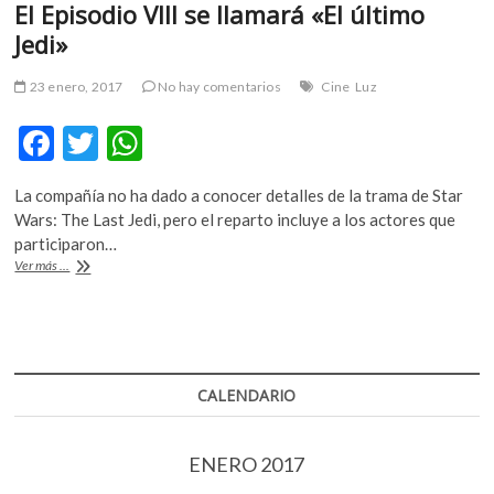
El Episodio VIII se llamará «El último
Jedi»
23 enero, 2017
No hay comentarios
Cine
Luz
F
T
W
ac
w
h
La compañía no ha dado a conocer detalles de la trama de Star
e
itt
at
Wars: The Last Jedi, pero el reparto incluye a los actores que
b
er
s
participaron…
El
Ver más ...
o
A
Episodio
VIII
o
p
se
k
p
llamará
«El
último
CALENDARIO
Jedi»
ENERO 2017