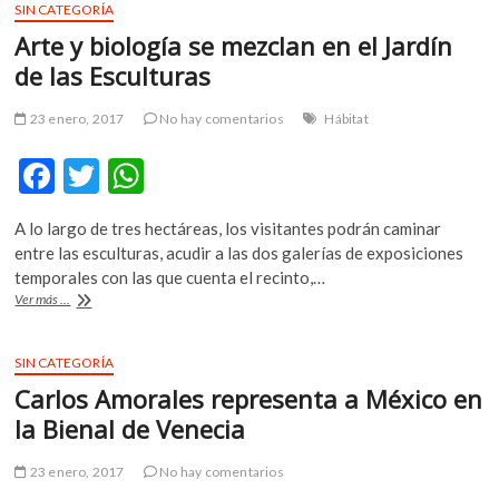
o
p
sobre
SIN CATEGORÍA
k
p
la
Arte y biología se mezclan en el Jardín
memoria
y
de las Esculturas
la
otredad
23 enero, 2017
No hay comentarios
Hábitat
F
T
W
ac
w
h
A lo largo de tres hectáreas, los visitantes podrán caminar
e
itt
at
entre las esculturas, acudir a las dos galerías de exposiciones
b
er
s
temporales con las que cuenta el recinto,…
Arte
Ver más ...
o
A
y
biología
o
p
se
SIN CATEGORÍA
k
p
mezclan
Carlos Amorales representa a México en
en
el
la Bienal de Venecia
Jardín
de
23 enero, 2017
No hay comentarios
las
Esculturas