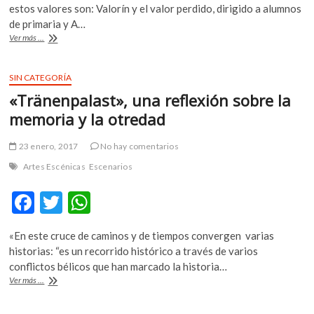
e
itt
at
k
estos valores son: Valorín y el valor perdido, dirigido a alumnos
b
er
s
o
de primaria y A…
p
¿Cómo
Ver más ...
o
A
promover
e
la
o
p
n
convivencia
SIN CATEGORÍA
k
p
respetuosa
«Tränenpalast», una reflexión sobre la
desde
la
memoria y la otredad
infancia?
23 enero, 2017
No hay comentarios
Artes Escénicas
Escenarios
F
T
W
ac
w
h
«En este cruce de caminos y de tiempos convergen varias
e
itt
at
historias: “es un recorrido histórico a través de varios
b
er
s
conflictos bélicos que han marcado la historia…
«Tränenpalast»,
Ver más ...
o
A
una
reflexión