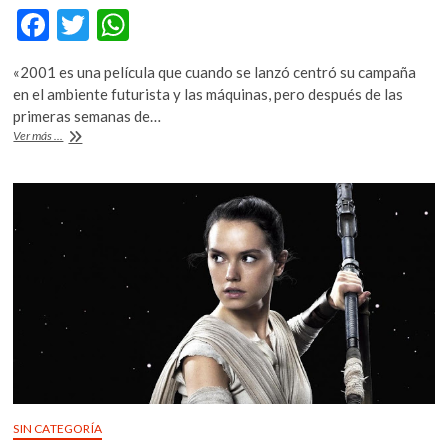
F
T
W
ac
w
h
«2001 es una película que cuando se lanzó centró su campaña
e
itt
at
en el ambiente futurista y las máquinas, pero después de las
b
er
s
primeras semanas de…
Kubrick
Ver más ...
o
A
a
través
o
p
de
k
p
la
mirada
de
Alberto
Chimal
SIN CATEGORÍA