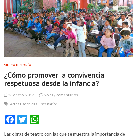
m
v
o
l
g
e
r
s
k
SIN CATEGORÍA
o
p
¿Cómo promover la convivencia
e
respetuosa desde la infancia?
n
v
23 enero, 2017
No hay comentarios
o
Artes Escénicas
Escenarios
l
g
F
T
W
e
ac
w
h
r
s
Las obras de teatro con las que se muestra la importancia de