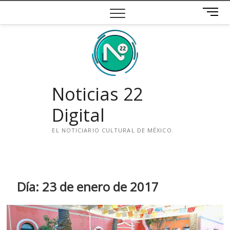
Saltar
B
al
o
contenido
t
ó
n
d
e
Noticias 22
m
e
Digital
n
ú
EL NOTICIARIO CULTURAL DE MÉXICO.
i
n
s
t
Día:
23 de enero de 2017
a
g
r
a