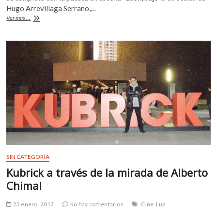
b
er
s
Hugo Arrevillaga Serrano,…
Carretera
Ver más ...
o
A
45
abre
o
p
su
k
p
programación
para
2017
SIN CATEGORÍA
Kubrick a través de la mirada de Alberto
Chimal
23 enero, 2017
No hay comentarios
Cine
Luz