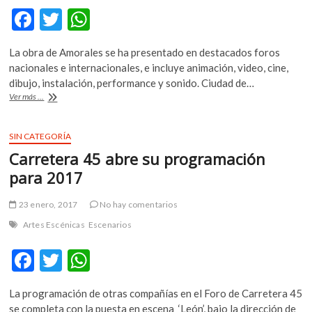
F
T
W
ac
w
h
La obra de Amorales se ha presentado en destacados foros
e
itt
at
nacionales e internacionales, e incluye animación, video, cine,
b
er
s
dibujo, instalación, performance y sonido. Ciudad de…
Carlos
Ver más ...
o
A
Amorales
representa
o
p
a
SIN CATEGORÍA
k
p
México
Carretera 45 abre su programación
en
la
para 2017
Bienal
de
23 enero, 2017
No hay comentarios
Venecia
Artes Escénicas
Escenarios
F
T
W
ac
w
h
La programación de otras compañías en el Foro de Carretera 45
e
itt
at
se completa con la puesta en escena ‘León’, bajo la dirección de