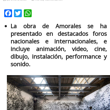
m
v
F
T
W
o
ac
w
h
l
La obra de Amorales se ha
g
e
itt
at
e
presentado en destacados foros
b
er
s
r
nacionales e internacionales, e
s
o
A
incluye animación, video, cine,
k
o
p
o
dibujo, instalación, performance y
k
p
p
sonido.
e
n
v
o
l
g
e
r
s