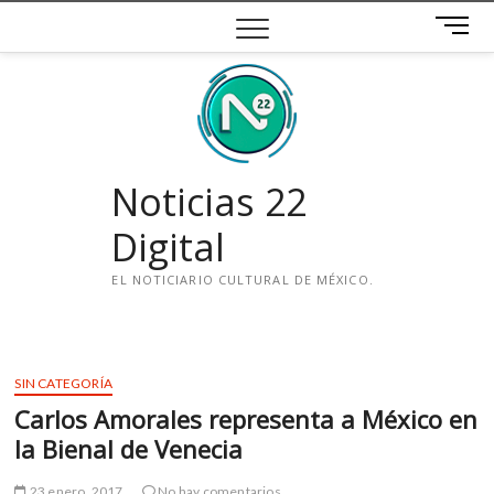
Saltar
B
al
o
contenido
t
ó
n
d
e
Noticias 22
m
e
Digital
n
ú
EL NOTICIARIO CULTURAL DE MÉXICO.
i
n
s
SIN CATEGORÍA
t
Carlos Amorales representa a México en
a
g
la Bienal de Venecia
r
a
23 enero, 2017
No hay comentarios