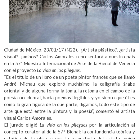
k
o
p
e
n
Ciudad de México, 23/01/17 (N22).- ¿Artista plástico?, ¿artista
visual?, ¿ambos? Carlos Amorales representará a nuestro país
en la 57ª Muestra Internacional de Arte de la Bienal de Venecia
con el proyecto
La vida en los pliegues
.
“Es el título de un libro de un poeta pintor francés que se llamó
André Michau que exploró muchísimo la caligrafía árabe
oriental y de alguna forma la toma, la retoma en el campo de la
poesía occidental, hacia poemas ilegibles y yo siento que él es
como la gran figura de la que parte, digamos, todo este tipo de
arte que está entre la pintura y la poesía”, comentó el artista
visual Carlos Amorales.
El jurado eligió
La vida en los pliegues
por la articulación al
concepto curatorial de la 57ª Bienal: la contundencia teórica y
estética de la obra, y por la trayectoria del artista, quien