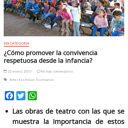
m
v
o
l
g
e
r
SIN CATEGORÍA
s
¿Cómo promover la convivencia
k
respetuosa desde la infancia?
o
p
23 enero, 2017
No hay comentarios
e
Artes Escénicas
Escenarios
n
v
F
T
W
o
l
ac
w
h
g
Las obras de teatro con las que se
e
itt
at
e
r
muestra la importancia de estos
b
er
s
s