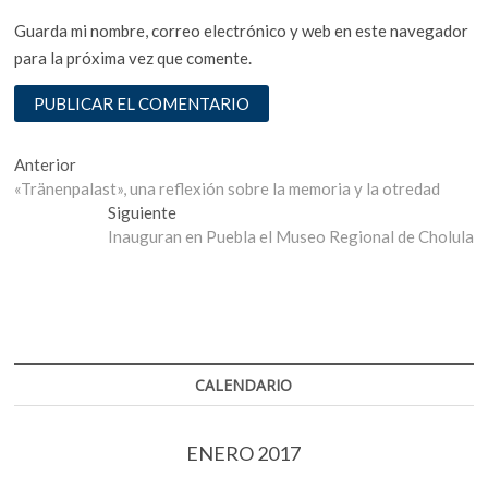
Guarda mi nombre, correo electrónico y web en este navegador
para la próxima vez que comente.
Navegación
Entrada
Anterior
anterior:
«Tränenpalast», una reflexión sobre la memoria y la otredad
de
Entrada
Siguiente
entradas
siguiente:
Inauguran en Puebla el Museo Regional de Cholula
CALENDARIO
ENERO 2017