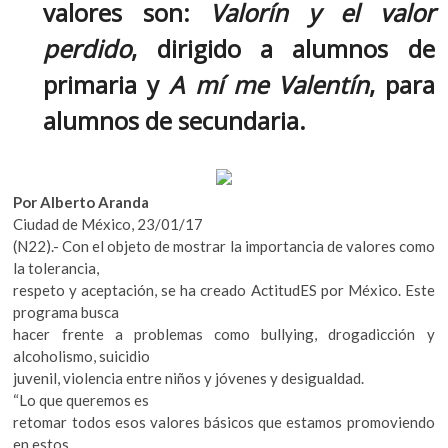
o
A
valores son:
Valorín y el valor
k
o
o
p
perdido
, dirigido a alumnos de
p
k
p
e
primaria y
A mí me Valentín
, para
n
alumnos de secundaria.
Por Alberto Aranda
Ciudad de México, 23/01/17
(N22).- Con el objeto de mostrar la importancia de valores como
la tolerancia,
respeto y aceptación, se ha creado ActitudES por México. Este
programa busca
hacer frente a problemas como bullying, drogadicción y
alcoholismo, suicidio
juvenil, violencia entre niños y jóvenes y desigualdad.
“Lo que queremos es
retomar todos esos valores básicos que estamos promoviendo
en estos