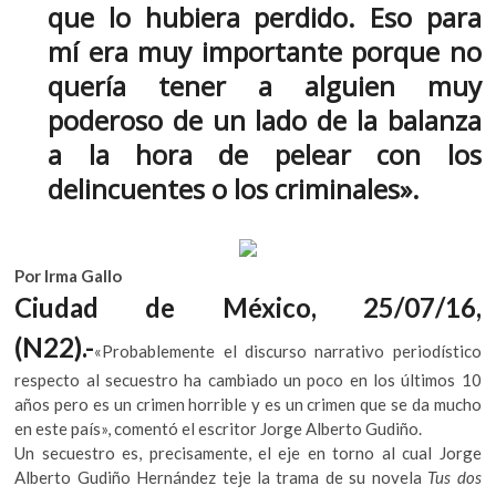
que lo hubiera perdido. Eso para
k
o
A
o
mí era muy importante porque no
o
p
p
quería tener a alguien muy
e
k
p
n
poderoso de un lado de la balanza
a la hora de pelear con los
delincuentes o los criminales».
Por Irma Gallo
Ciudad de México, 25/07/16,
(N22).-
«Probablemente el discurso narrativo periodístico
respecto al secuestro ha cambiado un poco en los últimos 10
años pero es un crimen horrible y es un crimen que se da mucho
en este país», comentó el escritor Jorge Alberto Gudiño.
Un secuestro es, precisamente, el eje en torno al cual Jorge
Alberto Gudiño Hernández teje la trama de su novela
Tus dos