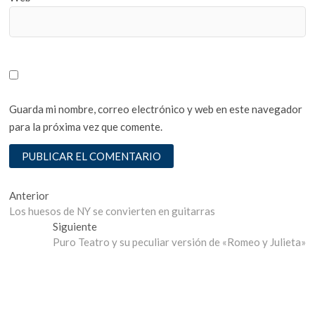
Guarda mi nombre, correo electrónico y web en este navegador
para la próxima vez que comente.
Navegación
Entrada
Anterior
anterior:
Los huesos de NY se convierten en guitarras
de
Entrada
Siguiente
entradas
siguiente:
Puro Teatro y su peculiar versión de «Romeo y Julieta»