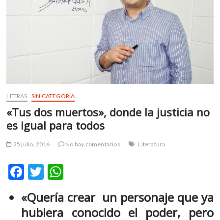
m
v
o
l
g
e
r
s
k
LETRAS
SIN CATEGORÍA
o
«Tus dos muertos», donde la justicia no
p
es igual para todos
e
n
25 julio, 2016
No hay comentarios
Literatura
v
o
F
T
W
l
g
ac
w
h
e
«Quería crear un personaje que ya
e
itt
at
r
hubiera conocido el poder, pero
s
b
er
s