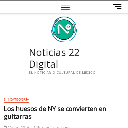
Saltar
B
al
o
contenido
t
ó
n
d
e
Noticias 22
m
e
Digital
n
ú
EL NOTICIARIO CULTURAL DE MÉXICO.
i
n
s
SIN CATEGORÍA
t
Los huesos de NY se convierten en
a
g
guitarras
r
a
25 julio, 2016
No hay comentarios