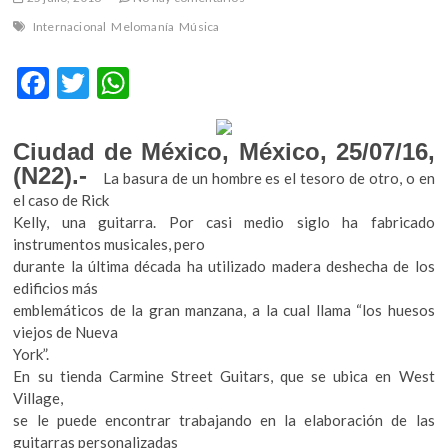
m
Internacional
Melomanía
Música
v
o
F
T
W
l
ac
w
h
g
e
e
itt
at
Ciudad de México, México, 25/07/16,
r
b
er
s
s
(N22).-
La basura de un hombre es el tesoro de otro, o en
k
el caso de Rick
o
A
o
Kelly, una guitarra. Por casi medio siglo ha fabricado
o
p
p
instrumentos musicales, pero
e
k
p
durante la última década ha utilizado madera deshecha de los
n
edificios más
v
emblemáticos de la gran manzana, a la cual llama “los huesos
o
viejos de Nueva
l
York”.
g
En su tienda Carmine Street Guitars, que se ubica en West
e
Village,
r
se le puede encontrar trabajando en la elaboración de las
s
guitarras personalizadas