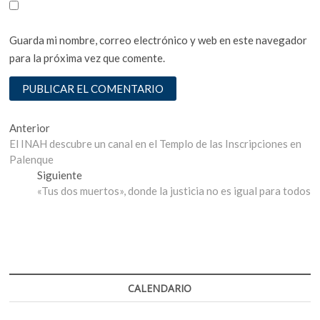
Guarda mi nombre, correo electrónico y web en este navegador
para la próxima vez que comente.
Navegación
Entrada
Anterior
anterior:
El INAH descubre un canal en el Templo de las Inscripciones en
de
Palenque
entradas
Entrada
Siguiente
siguiente:
«Tus dos muertos», donde la justicia no es igual para todos
CALENDARIO