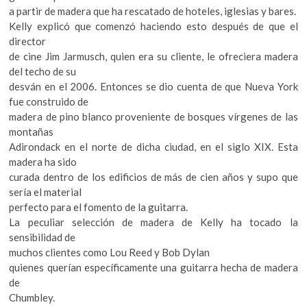
k
a partir de madera que ha rescatado de hoteles, iglesias y bares.
o
Kelly explicó que comenzó haciendo esto después de que el
p
director
e
de cine Jim Jarmusch, quien era su cliente, le ofreciera madera
n
del techo de su
desván en el 2006. Entonces se dio cuenta de que Nueva York
fue construido de
madera de pino blanco proveniente de bosques vírgenes de las
montañas
Adirondack en el norte de dicha ciudad, en el siglo XIX. Esta
madera ha sido
curada dentro de los edificios de más de cien años y supo que
sería el material
perfecto para el fomento de la guitarra.
La peculiar selección de madera de Kelly ha tocado la
sensibilidad de
muchos clientes como Lou Reed y Bob Dylan
quienes querían específicamente una guitarra hecha de madera
de
Chumbley.