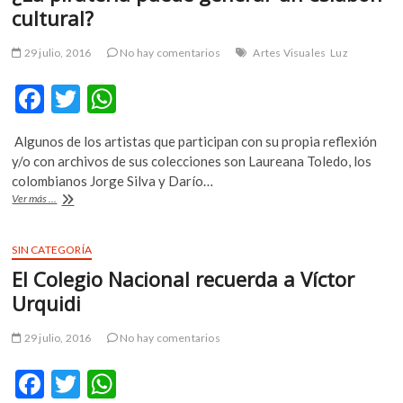
cultural?
m
v
29 julio, 2016
No hay comentarios
Artes Visuales
Luz
o
l
F
T
W
g
e
ac
w
h
r
Algunos de los artistas que participan con su propia reflexión
e
itt
at
s
y/o con archivos de sus colecciones son Laureana Toledo, los
k
b
er
s
colombianos Jorge Silva y Darío…
o
¿La
Ver más ...
o
A
p
piratería
puede
e
o
p
generar
SIN CATEGORÍA
n
k
p
un
v
El Colegio Nacional recuerda a Víctor
eslabón
o
cultural?
Urquidi
l
g
29 julio, 2016
No hay comentarios
e
r
F
T
W
s