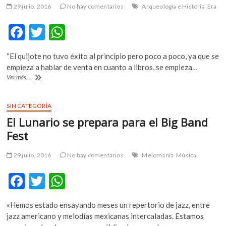
Bellas
29 julio, 2016
No hay comentarios
Arqueología e Historia
Era
Artes
F
T
W
ac
w
h
“El quijote no tuvo éxito al principio pero poco a poco, ya que se
e
itt
at
empieza a hablar de venta en cuanto a libros, se empieza…
b
er
s
Entendamos
Ver más ...
la
o
A
Nueva
España
SIN CATEGORÍA
o
p
a
El Lunario se prepara para el Big Band
través
k
p
del
Fest
«Quijote
de
29 julio, 2016
No hay comentarios
Melomanía
Música
la
Mancha»
F
T
W
ac
w
h
«Hemos estado ensayando meses un repertorio de jazz, entre
e
itt
at
jazz americano y melodías mexicanas intercaladas. Estamos