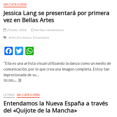
o
p
testimonio
SIN CATEGORÍA
k
p
de
Jessica Lang se presentará por primera
un
doble
vez en Bellas Artes
duelo
29 julio, 2016
No hay comentarios
Artes Escénicas
Escenarios
F
T
W
ac
w
h
“Ella es una artista visual utilizando la danza como un medio de
e
itt
at
comunicación, por lo que crea una imagen completa. Estoy tan
b
er
s
impresionada de su…
Jessica
Ver más ...
o
A
Lang
se
o
p
presentará
LETRAS
SIN CATEGORÍA
k
p
por
Entendamos la Nueva España a través
primera
vez
del «Quijote de la Mancha»
en