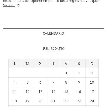
b
er
s
emocionados de exponer en público los arreglos nuevos que…
El
Ver más ...
o
A
Lunario
se
o
p
prepara
k
p
para
el
Big
CALENDARIO
Band
Fest
JULIO 2016
L
M
X
J
V
S
D
1
2
3
4
5
6
7
8
9
10
11
12
13
14
15
16
17
18
19
20
21
22
23
24