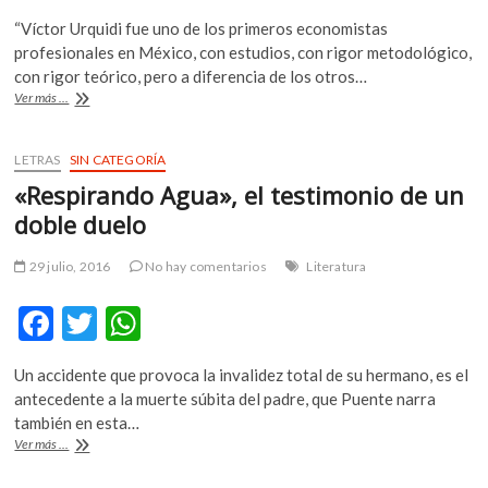
ac
w
h
k
“Víctor Urquidi fue uno de los primeros economistas
o
e
itt
at
profesionales en México, con estudios, con rigor metodológico,
p
b
er
s
con rigor teórico, pero a diferencia de los otros…
e
El
Ver más ...
o
A
n
Colegio
Nacional
o
p
recuerda
LETRAS
SIN CATEGORÍA
k
p
a
«Respirando Agua», el testimonio de un
Víctor
Urquidi
doble duelo
29 julio, 2016
No hay comentarios
Literatura
F
T
W
ac
w
h
Un accidente que provoca la invalidez total de su hermano, es el
e
itt
at
antecedente a la muerte súbita del padre, que Puente narra
b
er
s
también en esta…
«Respirando
Ver más ...
o
A
Agua»,
el