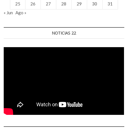
25
26
27
28
29
30
31
« Jun
Ago »
NOTICIAS 22