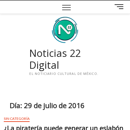
Saltar
B
al
o
contenido
t
ó
n
d
e
Noticias 22
m
e
Digital
n
ú
EL NOTICIARIO CULTURAL DE MÉXICO.
i
n
s
t
Día:
29 de julio de 2016
a
g
SIN CATEGORÍA
r
¿La piratería puede generar un eslabón
a