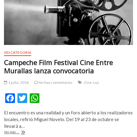
modernidad
SIN CATEGORÍA
Campeche Film Festival Cine Entre
Murallas lanza convocatoria
1 julio, 2016
No hay comentarios
Cine
Luz
F
T
W
ac
w
h
El encuentro es una realidad y un foro abierto a los realizadores
e
itt
at
locales, refirió Miguel Novelo. Del 19 al 23 de octubre se
b
er
s
llevará a…
Campeche
Ver más ...