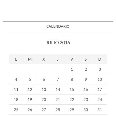
o
A
Film
Festival
o
p
Cine
k
p
Entre
Murallas
lanza
CALENDARIO
convocatoria
JULIO 2016
L
M
X
J
V
S
D
1
2
3
4
5
6
7
8
9
10
11
12
13
14
15
16
17
18
19
20
21
22
23
24
25
26
27
28
29
30
31