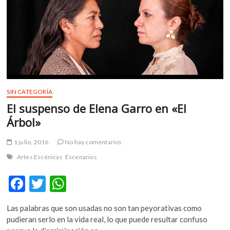
la
Ley
de
Cultura
SIN CATEGORÍA
El suspenso de Elena Garro en «El
Árbol»
1 julio, 2016
No hay comentarios
Artes Escénicas
Escenarios
F
T
W
ac
w
h
Las palabras que son usadas no son tan peyorativas como
e
itt
at
pudieran serlo en la vida real, lo que puede resultar confuso