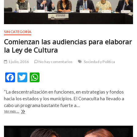
k
o
p
e
n
SIN CATEGORÍA
Comienzan las audiencias para elaborar
la Ley de Cultura
1 julio, 2016
No hay comentarios
Sociedad y Política
F
T
W
ac
w
h
“La descentralización en funciones, en estrategias y fondos
e
itt
at
hacia los estados y los municipios. El Conaculta ha llevado a
b
er
s
cabo un programa bastante fuerte a…
Comienzan
Ver más ...
o
A
las
audiencias
o
p
para
k
p
elaborar