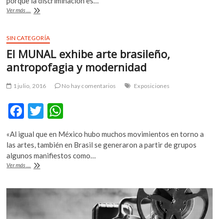
b
er
s
porque la discriminación es…
El
Ver más ...
o
A
suspenso
de
o
p
Elena
SIN CATEGORÍA
k
p
Garro
El MUNAL exhibe arte brasileño,
en
«El
antropofagia y modernidad
Árbol»
1 julio, 2016
No hay comentarios
Exposiciones
F
T
W
ac
w
h
«Al igual que en México hubo muchos movimientos en torno a
e
itt
at
las artes, también en Brasil se generaron a partir de grupos
b
er
s
algunos manifiestos como…
El
Ver más ...
o
A
MUNAL
exhibe
o
p
arte
k
p
brasileño,
antropofagia
y