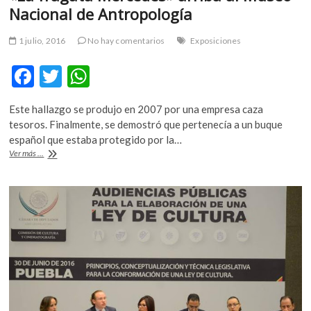
Nacional de Antropología
m
v
1 julio, 2016
No hay comentarios
Exposiciones
o
l
F
T
W
g
e
ac
w
h
r
Este hallazgo se produjo en 2007 por una empresa caza
e
itt
at
s
tesoros. Finalmente, se demostró que pertenecía a un buque
k
b
er
s
español que estaba protegido por la…
o
«La
Ver más ...
o
A
p
fragata
Mercedes»
e
o
p
arriba
n
k
p
al
v
Museo
o
Nacional
l
de
Antropología
g
e
r
s