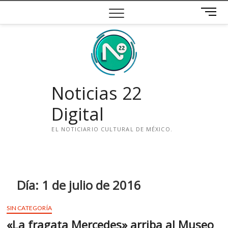
Saltar
B
al
o
contenido
t
ó
n
d
e
Noticias 22
m
e
Digital
n
ú
EL NOTICIARIO CULTURAL DE MÉXICO.
i
n
s
t
Día:
1 de julio de 2016
a
g
SIN CATEGORÍA
r
«La fragata Mercedes» arriba al Museo
a