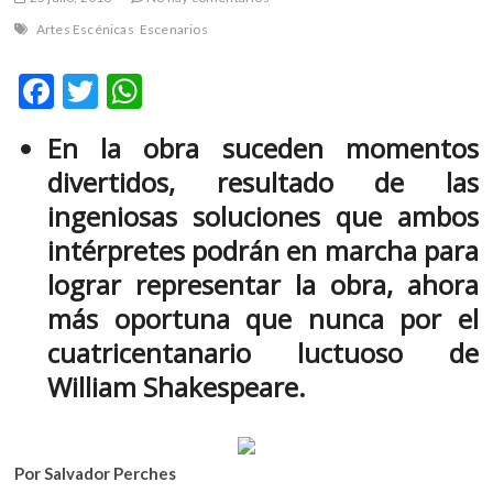
m
Artes Escénicas
Escenarios
v
o
F
T
W
l
ac
w
h
g
e
En la obra suceden momentos
e
itt
at
r
divertidos, resultado de las
b
er
s
s
ingeniosas soluciones que ambos
k
o
A
o
intérpretes podrán en marcha para
o
p
p
lograr representar la obra, ahora
e
k
p
n
más oportuna que nunca por el
v
cuatricentanario luctuoso de
o
William Shakespeare.
l
g
e
r
Por Salvador Perches
s