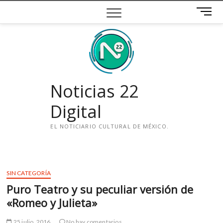
Saltar
B
al
o
contenido
t
ó
n
d
e
Noticias 22
m
e
Digital
n
ú
EL NOTICIARIO CULTURAL DE MÉXICO.
i
n
s
SIN CATEGORÍA
t
Puro Teatro y su peculiar versión de
a
g
«Romeo y Julieta»
r
a
25 julio, 2016
No hay comentarios