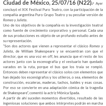
Ciudad de México, 25/07/16 (N22).-
k
Ayer
o
concluyó el XIX Festival Puro Teatro, con la participación de la
p
compañía argentina Puro Grupo Teatro y su peculiar versión de
e
Romeo y Julieta
.
n
Uno de los objetivos de la compañía es la investigación teatral
como fuente de crecimiento corporativo y personal. Cada una
de sus producciones es objeto de un profundo estudio antes de
su representación.
“Son dos actores que vienen a representar el clásico
Romeo y
Julieta
, de William Shakespeare y se encuentran con que el
director, que es una voz en off, les anuncia que el resto de los
actores junto con la escenografía y el vestuario han quedado
varados en la ruta, porque el bus que los traía se rompió.
Entonces deben representar el clásico solos con elementos que
han dejado los escenógrafos y los utileros, o sea, elementos de
construcción, escaleras, maderas, tachos, baldes y esas cosas.
Por eso se convierte en una adaptación cómica de la tragedia
de Shakespeare”, comentó la actriz Mónica Spada.
A partir de ahí suceden momentos divertidos, resultado de las
ingeniosas soluciones que ambos intérpretes podrán en marcha