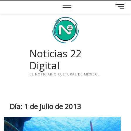
Saltar
B
al
o
contenido
t
ó
n
d
e
Noticias 22
m
e
Digital
n
ú
EL NOTICIARIO CULTURAL DE MÉXICO.
i
n
s
t
Día:
1 de julio de 2013
a
g
r
a