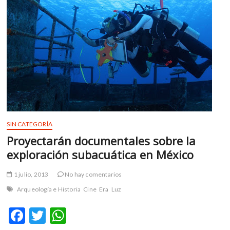
m
v
o
l
g
e
r
s
k
o
p
SIN CATEGORÍA
e
Proyectarán documentales sobre la
n
exploración subacuática en México
v
o
1 julio, 2013
No hay comentarios
l
g
Arqueología e Historia
Cine
Era
Luz
e
F
T
W
r
s