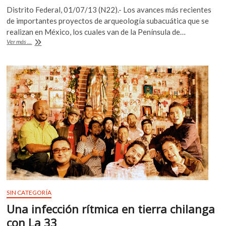
ac
w
h
k
Distrito Federal, 01/07/13 (N22).- Los avances más recientes
e
itt
at
o
de importantes proyectos de arqueología subacuática que se
p
b
er
s
realizan en México, los cuales van de la Península de…
e
Proyectarán
Ver más ...
o
A
n
documentales
sobre
o
p
la
k
p
exploración
subacuática
en
México
SIN CATEGORÍA
Una infección rítmica en tierra chilanga
con La 33