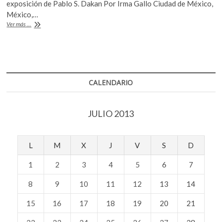
e
itt
at
exposición de Pablo S. Dakan Por Irma Gallo Ciudad de México,
b
er
s
México,…
Trazo
Ver más ...
o
A
como
elemento
o
p
de
k
p
la
acción
en
CALENDARIO
«Territorios
ocupados»
JULIO 2013
L
M
X
J
V
S
D
1
2
3
4
5
6
7
8
9
10
11
12
13
14
15
16
17
18
19
20
21