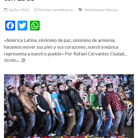
1 julio, 2013
No hay comentarios
Melomanía
Música
F
T
W
ac
w
h
«América Latina, sinónimo de paz, sinónimo de armonía,
e
itt
at
hacemos mover sus pies y sus corazones, nuestra música
b
er
s
representa a nuestro pueblo» Por Rafael Cervantes Ciudad…
Una
Ver más ...
o
A
infección
rítmica
o
p
en
k
p
tierra
chilanga
con
La
33