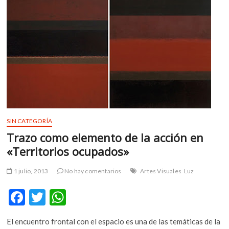
exhibirá
tres
piezas
de
la
cultura
de
Occidente
SIN CATEGORÍA
Trazo como elemento de la acción en
«Territorios ocupados»
1 julio, 2013
No hay comentarios
Artes Visuales
Luz
F
T
W
ac
w
h
El encuentro frontal con el espacio es una de las temáticas de la