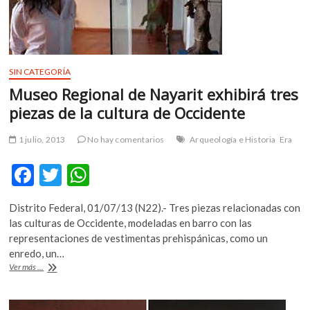
y
el
boogaloo
SIN CATEGORÍA
Museo Regional de Nayarit exhibirá tres
piezas de la cultura de Occidente
1 julio, 2013
No hay comentarios
Arqueología e Historia
Era
F
T
W
ac
w
h
Distrito Federal, 01/07/13 (N22).- Tres piezas relacionadas con
e
itt
at
las culturas de Occidente, modeladas en barro con las
b
er
s
representaciones de vestimentas prehispánicas, como un
enredo, un…
o
A
Museo
Ver más ...
o
p
Regional
de
k
p
Nayarit