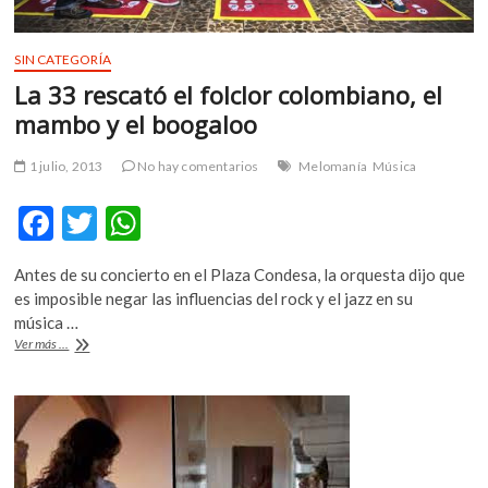
SIN CATEGORÍA
La 33 rescató el folclor colombiano, el
mambo y el boogaloo
1 julio, 2013
No hay comentarios
Melomanía
Música
F
T
W
ac
w
h
Antes de su concierto en el Plaza Condesa, la orquesta dijo que
e
itt
at
es imposible negar las influencias del rock y el jazz en su
b
er
s
música …
La
Ver más ...
o
A
33
rescató
o
p
el
k
p
folclor
colombiano,
el
mambo