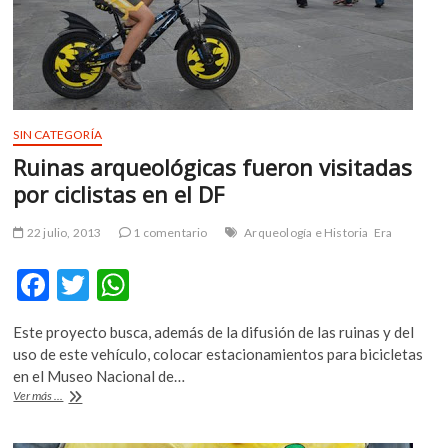
los
directivos
SIN CATEGORÍA
Ruinas arqueológicas fueron visitadas
por ciclistas en el DF
22 julio, 2013
1 comentario
Arqueología e Historia
Era
F
T
W
ac
w
h
Este proyecto busca, además de la difusión de las ruinas y del
e
itt
at
uso de este vehículo, colocar estacionamientos para bicicletas
b
er
s
en el Museo Nacional de…
Ruinas
Ver más ...
o
A
arqueológicas
fueron
o
p