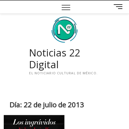
Saltar
B
al
o
contenido
t
ó
n
d
e
Noticias 22
m
e
Digital
n
ú
EL NOTICIARIO CULTURAL DE MÉXICO.
i
n
s
t
Día:
22 de julio de 2013
a
g
r
a