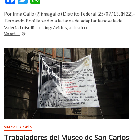
k
ac
w
h
o
Por Irma Gallo (@irmagallo) Distrito Federal, 25/07/13, (N22).–
e
itt
at
p
Fernando Bonilla se dio a la tarea de adaptar la novela de
e
b
er
s
Valeria Luiselli, Los ingrávidos, al teatro.…
n
Llevan
Ver más ...
o
A
al
teatro
o
p
«Los
k
p
Ingrávidos»
de
Valeria
Luiselli
SIN CATEGORÍA
Trabajadores del Museo de San Carlos