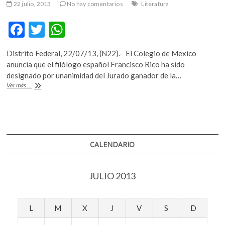
22 julio, 2013
No hay comentarios
Literatura
F
T
W
ac
w
h
Distrito Federal, 22/07/13, (N22).- El Colegio de Mexico
e
itt
at
anuncia que el filólogo español Francisco Rico ha sido
b
er
s
designado por unanimidad del Jurado ganador de la…
Francisco
Ver más ...
o
A
Rico
se
o
p
lleva
k
p
el
premio
Alfonso
CALENDARIO
Reyes
de
El
JULIO 2013
Colmex
L
M
X
J
V
S
D