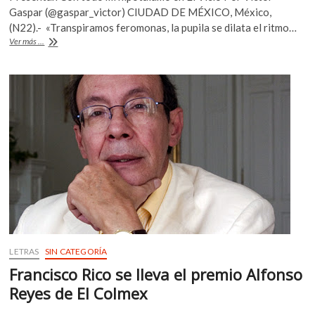
e
itt
at
Gaspar (@gaspar_victor) CIUDAD DE MÉXICO, México,
b
er
s
(N22).- «Transpiramos feromonas, la pupila se dilata el ritmo…
Enloqueciendo
Ver más ...
o
A
con
Ciencias
o
p
Teatro
k
p
celebra
ocho
años
con
montaje
LETRAS
SIN CATEGORÍA
Francisco Rico se lleva el premio Alfonso
Reyes de El Colmex