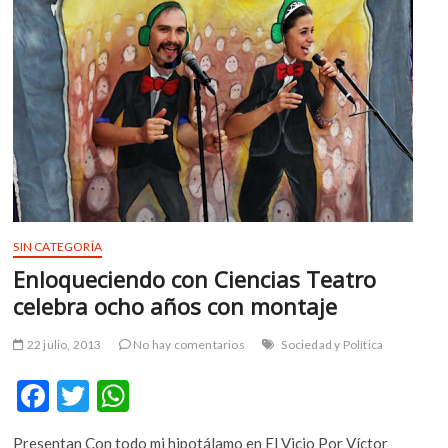
visitadas
k
p
por
ciclistas
en
el
DF
SIN CATEGORÍA
Enloqueciendo con Ciencias Teatro
celebra ocho años con montaje
22 julio, 2013
No hay comentarios
Sociedad y Política
F
T
W
ac
w
h
Presentan Con todo mi hipotálamo en El Vicio Por Víctor