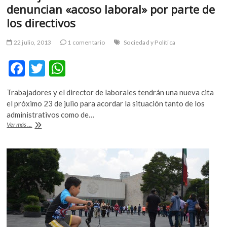
denuncian «acoso laboral» por parte de
los directivos
22 julio, 2013
1 comentario
Sociedad y Política
F
T
W
ac
w
h
Trabajadores y el director de laborales tendrán una nueva cita
e
itt
at
el próximo 23 de julio para acordar la situación tanto de los
b
er
s
administrativos como de…
Trabajadores
Ver más ...
o
A
del
Museo
o
p
de
k
p
San
Carlos
denuncian
«acoso
laboral»
por
parte
de