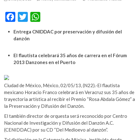
m
v
F
T
W
o
ac
w
h
l
Entrega CNIDDAC por preservación y difusión del
g
e
itt
at
danzón
e
b
er
s
r
s
o
A
El flautista celebrará 35 años de carrera en el Fórum
k
2013 Danzones en el Puerto
o
p
o
k
p
p
e
Ciudad de México, México, 02/05/13, (N22).-El flautista
n
mexicano Horacio Franco celebrará en Veracruz sus 35 años de
v
trayectoria artística al recibir el Premio “Rosa Abdala Gómez” a
o
la Preservación y Difusión del Danzón.
l
g
El también director de orquesta será reconocido por Centro
e
Nacional de Investigación y Difusión del Danzón A.C.
r
(CENIDDAC) por su CD “Del Medioevo al danzón”.
s
Tal distinción en la Categoría de Música -instituida desde