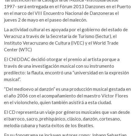
k
1997- será entregada en el Fórum 2013 Danzones en el Puerto
o
en el marco del VIII Encuentro Nacional de Danzoneras el
p
jueves 2 de mayo en el paseo del malecón.
e
n
La actividad cultural es apoyada por el gobierno del estado de
Veracruz a través de la Secretaría de Turismo (Sectur), el
Instituto Veracruzano de Cultura (IVEC) y el World Trade
Center (WTC)
El CNIDDAC decidió otorgar el premio al artista porque a
través de una investigación musical con su instrumento
predilecto: la flauta, encontró una “universidad en la expresión
musical”.
“Del medioevo al danzón” es una producción musical gestada en
el año 2006 con el acompañamiento del maestro Víctor Flores
en el violonchelo, quien también asistirá a esta ciudad.
El CD representa un viaje por géneros musicales que van desde
el barroco, sacro, prehispánico, clásico, danzón, cortesano,
melodía cubana y hasta éxitos de los Beatles.
En su fonograma se incluyen autores como: Johann Sebastian