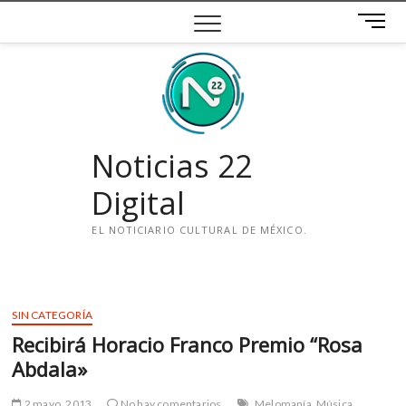
Saltar
B
al
o
contenido
t
ó
n
d
e
Noticias 22
m
e
Digital
n
ú
EL NOTICIARIO CULTURAL DE MÉXICO.
i
n
s
SIN CATEGORÍA
t
Recibirá Horacio Franco Premio “Rosa
a
g
Abdala»
r
a
2 mayo, 2013
No hay comentarios
Melomanía
Música