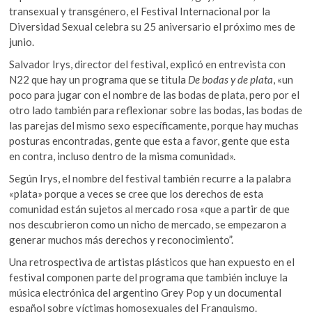
k
transexual y transgénero, el Festival Internacional por la
o
A
o
Diversidad Sexual celebra su 25 aniversario el próximo mes de
o
p
p
junio.
e
k
p
Salvador Irys, director del festival, explicó en entrevista con
n
N22 que hay un programa que se titula
De bodas y de plata
, «un
poco para jugar con el nombre de las bodas de plata, pero por el
otro lado también para reflexionar sobre las bodas, las bodas de
las parejas del mismo sexo específicamente, porque hay muchas
posturas encontradas, gente que esta a favor, gente que esta
en contra, incluso dentro de la misma comunidad».
Según Irys, el nombre del festival también recurre a la palabra
«plata» porque a veces se cree que los derechos de esta
comunidad están sujetos al mercado rosa «que a partir de que
nos descubrieron como un nicho de mercado, se empezaron a
generar muchos más derechos y reconocimiento”.
Una retrospectiva de artistas plásticos que han expuesto en el
festival componen parte del programa que también incluye la
música electrónica del argentino Grey Pop y un documental
español sobre víctimas homosexuales del Franquismo.