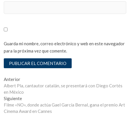
Guarda mi nombre, correo electrónico y web en este navegador
para la próxima vez que comente.
Navegación
Entrada
Anterior
anterior:
Albert Pla, cantautor catalán, se presentará con Diego Cortés
de
en México
entradas
Entrada
Siguiente
siguiente:
Filme «NO», donde actúa Gael García Bernal, gana el premio Art
Cinema Award en Cannes