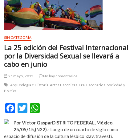
m
v
o
l
g
SIN CATEGORÍA
e
La 25 edición del Festival Internacional
r
s
por la Diversidad Sexual se llevará a
k
cabo en junio
o
p
25 mayo, 2012
No hay comentarios
e
Arqueología e Historia
Artes Escénicas
Era
Escenarios
Sociedad y
n
Política
v
o
F
T
W
l
g
ac
w
h
e
Por Víctor Gaspar
DISTRITO FEDERAL, México,
e
itt
at
r
25/05/15,(N22).-
Luego de un cuarto de siglo como
s
b
er
s
espacio de difusión de la cultura lésbico, gay, travesti,