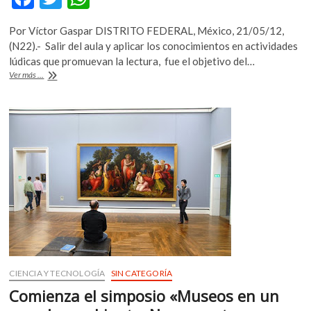
k
ac
w
h
o
Por Víctor Gaspar DISTRITO FEDERAL, México, 21/05/12,
e
itt
at
p
(N22).- Salir del aula y aplicar los conocimientos en actividades
e
b
er
s
lúdicas que promuevan la lectura, fue el objetivo del…
n
Se
Ver más ...
o
A
llevó
a
o
p
cabo
k
p
el
segundo
Festival
del
Libro
Infantil
y
Juvenil
UNAM
CIENCIA Y TECNOLOGÍA
SIN CATEGORÍA
Comienza el simposio «Museos en un