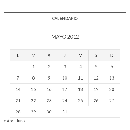
k
p
UNAM
ante
la
CALENDARIO
ONU
MAYO 2012
L
M
X
J
V
S
D
1
2
3
4
5
6
7
8
9
10
11
12
13
14
15
16
17
18
19
20
21
22
23
24
25
26
27
28
29
30
31
« Abr
Jun »