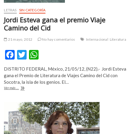
LETRAS
SIN CATEGORÍA
Jordi Esteva gana el premio Viaje
Camino del Cid
21 mayo, 2012
No hay comentarios
Internacional
Literatura
F
T
W
ac
w
h
DISTRITO FEDERAL, México, 21/05/12, (N22).- Jordi Esteva
e
itt
at
gana el Premio de Literatura de Viajes Camino del Cid con
b
er
s
Socotra, la isla de los genios. El…
Jordi
Ver más ...
o
A
Esteva
gana
o
p
el
k
p
premio
Viaje
Camino
del
Cid