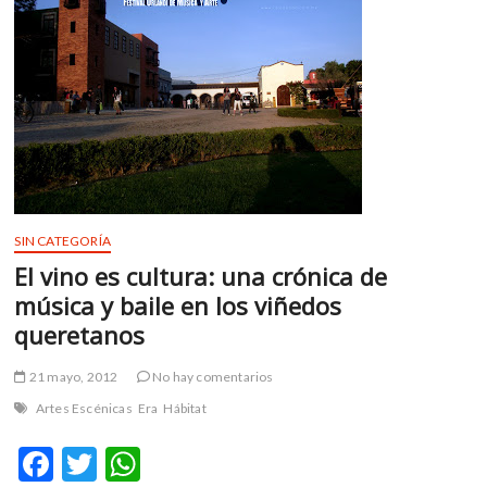
en
el
libro
de
Jazmín
Montesdeoca
SIN CATEGORÍA
El vino es cultura: una crónica de
música y baile en los viñedos
queretanos
21 mayo, 2012
No hay comentarios
Artes Escénicas
Era
Hábitat
F
T
W