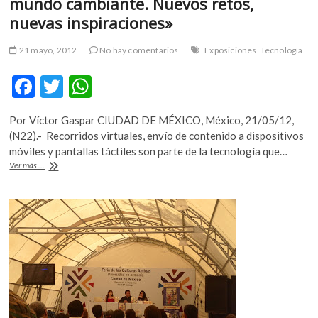
mundo cambiante. Nuevos retos,
nuevas inspiraciones»
21 mayo, 2012
No hay comentarios
Exposiciones
Tecnología
F
T
W
ac
w
h
Por Víctor Gaspar CIUDAD DE MÉXICO, México, 21/05/12,
e
itt
at
(N22).- Recorridos virtuales, envío de contenido a dispositivos
b
er
s
móviles y pantallas táctiles son parte de la tecnología que…
Comienza
Ver más ...
o
A
el
simposio
o
p
«Museos
k
p
en
un
mundo
cambiante.
Nuevos
retos,
nuevas
inspiraciones»