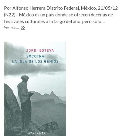
ac
w
h
Por Alfonso Herrera Distrito Federal, México, 21/05/12
e
itt
at
(N22).- México es un país donde se ofrecen decenas de
b
er
s
festivales culturales a lo largo del año, pero sólo…
El
Ver más ...
o
A
vino
es
o
p
cultura:
k
p
una
crónica
de
música
y
baile
en
los
viñedos
queretanos