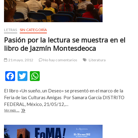
LETRAS
SIN CATEGORÍA
Pasión por la lectura se muestra en el
libro de Jazmín Montesdeoca
21 mayo, 2012
No hay comentarios
Literatura
F
T
W
ac
w
h
El libro «Un sueño, un Deseo» se presentó en el marco de la
e
itt
at
Feria de las Culturas Amigas Por Samara García DISTRITO
b
er
s
FEDERAL, México, 21/05/12,…
Pasión
Ver más ...
o
A
por
la
o
p
lectura
k
p
se
muestra