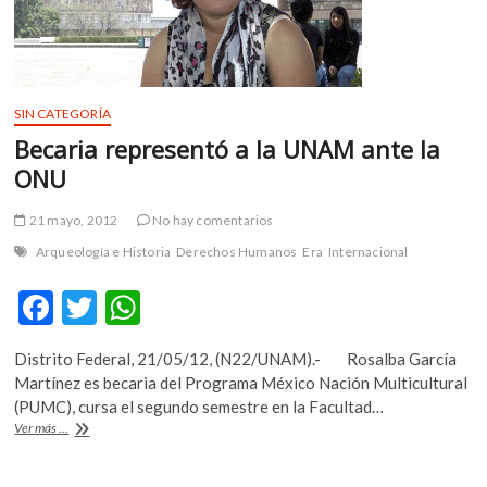
SIN CATEGORÍA
Becaria representó a la UNAM ante la
ONU
21 mayo, 2012
No hay comentarios
Arqueología e Historia
Derechos Humanos
Era
Internacional
F
T
W
ac
w
h
Distrito Federal, 21/05/12, (N22/UNAM).- Rosalba García
e
itt
at
Martínez es becaria del Programa México Nación Multicultural
b
er
s
(PUMC), cursa el segundo semestre en la Facultad…
Becaria
Ver más ...
o
A
representó
a
o
p
la