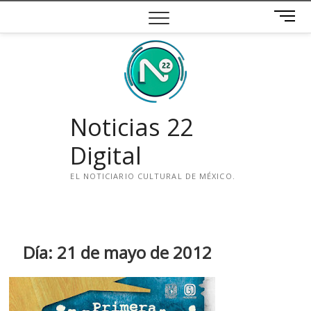
Saltar
B
al
o
contenido
t
ó
n
d
e
Noticias 22
m
e
Digital
n
ú
EL NOTICIARIO CULTURAL DE MÉXICO.
i
n
s
t
Día:
21 de mayo de 2012
a
g
r
a