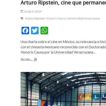
Arturo Ripstein, cine que permane
a
m
r
a
10 abril, 2019
e
s
s
t
Arturo Ripstein
Honoris Causa
Universidad Veracruzana
c
e
F
T
W
o
r
r
b
ac
w
h
t
e
Una charla sobre el cine en México, su relevancia e hist
e
itt
at
b
t
con el cineasta mexicano reconocido con el Doctorado
e
t
b
er
s
Honoris Causa por la Universidad Veracruzana…
y
i
o
A
Arturo
Ver más ...
l
n
Ripstein,
i
g
o
p
cine
k
p
que
k
p
d
u
permanece
ü
s
z
u
ü
l
e
a
s
b