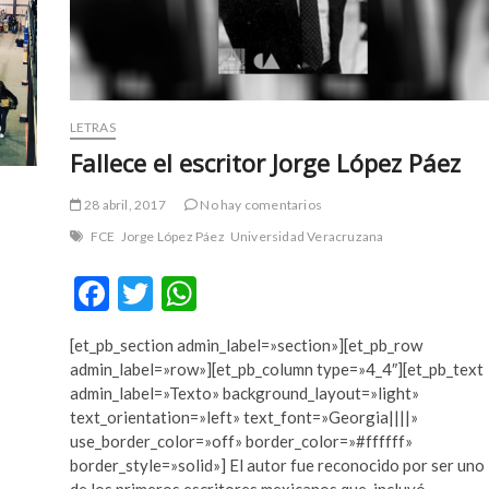
vivo)
LETRAS
Fallece el escritor Jorge López Páez
28 abril, 2017
No hay comentarios
FCE
Jorge López Páez
Universidad Veracruzana
F
T
W
ac
w
h
[et_pb_section admin_label=»section»][et_pb_row
e
itt
at
admin_label=»row»][et_pb_column type=»4_4″][et_pb_text
b
er
s
admin_label=»Texto» background_layout=»light»
text_orientation=»left» text_font=»Georgia||||»
o
A
use_border_color=»off» border_color=»#ffffff»
o
p
border_style=»solid»] El autor fue reconocido por ser uno
de los primeros escritores mexicanos que incluyó…