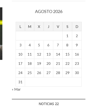
v
o
AGOSTO 2026
l
g
e
L
M
X
J
V
S
D
r
s
1
2
k
o
3
4
5
6
7
8
9
p
10
11
12
13
14
15
16
e
n
17
18
19
20
21
22
23
v
o
24
25
26
27
28
29
30
l
g
31
e
« Mar
r
s
k
NOTICIAS 22