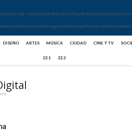
 escort
avcılar escort
beylikdüzü escort
beylikdüzü escort
esenyurt es
mabet
yakabet
masterbetting
pusulabet
ofansifbet
norabahis
nisanbet
DISEÑO
ARTES
MÚSICA
CIUDAD
CINE Y TV
SOCI
22.1
22.2
igital
ICO.
na