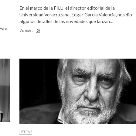
ac
w
h
En el marco de la FILU, el director editorial de la
e
itt
at
Universidad Veracruzana, Edgar García Valencia, nos dio
b
er
s
algunos detalles de las novedades que lanzan…
esta
o
A
Nuevas
Ver más ...
ediciones
o
p
de
la
k
p
Universidad
Veracruzana
LETRAS