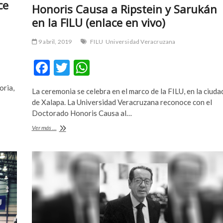
ce
Honoris Causa a Ripstein y Sarukán
en la FILU (enlace en vivo)
9 abril, 2019
FILU
Universidad Veracruzana
F
T
W
ac
w
h
oria,
La ceremonia se celebra en el marco de la FILU, en la ciuda
e
itt
at
de Xalapa. La Universidad Veracruzana reconoce con el
b
er
s
Doctorado Honoris Causa al…
o
A
Honoris
Ver más ...
Causa
o
p
a
Ripstein
k
p
y
Sarukán
en
la
FILU
(enlace
en