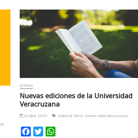
LETRAS
Nuevas ediciones de la Universidad
Veracruzana
11 abril, 2019
editorial
libros
Universidad Veracruzana
dad
F
T
W