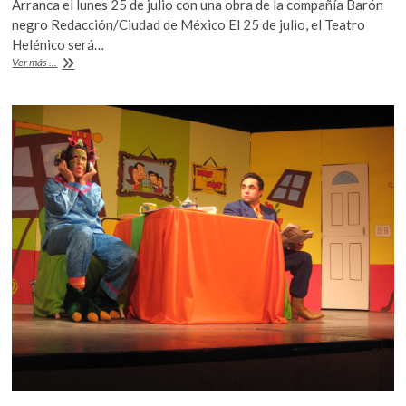
Arranca el lunes 25 de julio con una obra de la compañía Barón
k
e
itt
at
negro Redacción/Ciudad de México El 25 de julio, el Teatro
o
b
er
s
Helénico será…
p
Todo
Ver más ...
o
A
e
listo
n
para
o
p
el
k
p
1er
festival
de
teatro
¡Hecho
en
Querétaro!