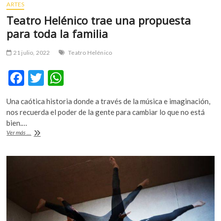
ARTES
Teatro Helénico trae una propuesta
para toda la familia
21 julio, 2022
Teatro Helénico
F
T
W
ac
w
h
Una caótica historia donde a través de la música e imaginación,
e
itt
at
nos recuerda el poder de la gente para cambiar lo que no está
b
er
s
bien.…
Teatro
Ver más ...
o
A
Helénico
trae
o
p
una
k
p
propuesta
para
toda
la
familia