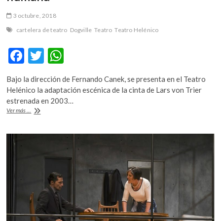
3 octubre, 2018
cartelera de teatro
Dogville
Teatro
Teatro Helénico
F
T
W
ac
w
h
Bajo la dirección de Fernando Canek, se presenta en el Teatro
e
itt
at
Helénico la adaptación escénica de la cinta de Lars von Trier
b
er
s
estrenada en 2003…
“Dogville”,
Ver más ...
o
A
un
examen
o
p
de
k
p
la
naturaleza
humana