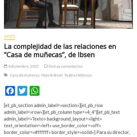
ARTES
La complejidad de las relaciones en
“Casa de muñecas”, de Ibsen
4 diciembre, 2017
No hay comentarios
Casa de muñecas
Henrik Ibsen
Teatro Helénico
F
T
W
ac
w
h
[et_pb_section admin_label=»section»][et_pb_row
e
itt
at
admin_label=»row»][et_pb_column type=»4_4″][et_pb_text
b
er
s
admin_label=»Texto» background_layout=»light»
text_orientation=»left» use_border_color=»off»
o
A
border_color=»#ffffff» border_style=»solid»] Para su director,