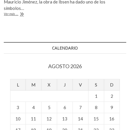
o
p
Mauricio Jiménez, la obra de Ibsen ha dado uno de los
símbolos…
k
p
La
Ver más ...
complejidad
de
las
relaciones
en
“Casa
CALENDARIO
de
muñecas”,
de
AGOSTO 2026
Ibsen
L
M
X
J
V
S
D
1
2
3
4
5
6
7
8
9
10
11
12
13
14
15
16