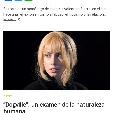
ac
w
h
Se trata de un monólogo de la actriz Valentina Sierra, en el que
e
itt
at
hace una reflexión en torno al abuso, el mutismo y la relación…
b
er
s
‘Quiero
Ver más ...
ser
o
A
Nadia’
en
o
p
el
Teatro
k
p
del
Centro
Cultural
Helénico
ARTES
“Dogville”, un examen de la naturaleza
humana