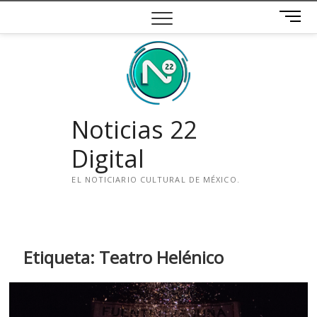
Saltar
B
al
o
contenido
t
ó
n
d
e
Noticias 22
m
e
Digital
n
ú
EL NOTICIARIO CULTURAL DE MÉXICO.
i
n
s
t
Etiqueta:
Teatro Helénico
a
g
r
a