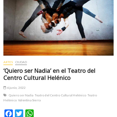
ARTES
CIUDAD
‘Quiero ser Nadia’ en el Teatro del
Centro Cultural Helénico
6 junio, 2022
Quiero ser Nadia
Teatro del Centro Cultural Helénico
Teatro
Helénico
Valentina Sierra
F
T
W