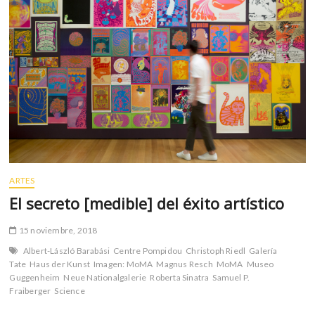
m
v
o
l
g
e
r
s
k
o
p
ARTES
e
n
El secreto [medible] del éxito artístico
v
o
15 noviembre, 2018
l
Albert-László Barabási
Centre Pompidou
Christoph Riedl
Galería
g
Tate
Haus der Kunst
Imagen: MoMA
Magnus Resch
MoMA
Museo
e
Guggenheim
Neue Nationalgalerie
Roberta Sinatra
Samuel P.
r
Fraiberger
Science
s