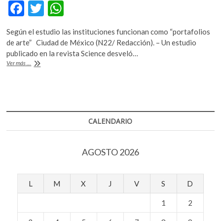
F
T
W
k
o
ac
w
h
p
Según el estudio las instituciones funcionan como “portafolios
e
itt
at
e
de arte” Ciudad de México (N22/ Redacción). – Un estudio
n
b
er
s
publicado en la revista Science desveló…
El
Ver más ...
o
A
secreto
[medible]
o
p
del
k
p
éxito
artístico
CALENDARIO
AGOSTO 2026
L
M
X
J
V
S
D
1
2