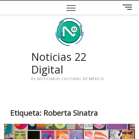
Saltar
B
al
o
contenido
t
ó
n
d
e
Noticias 22
m
e
Digital
n
ú
EL NOTICIARIO CULTURAL DE MÉXICO.
i
n
s
t
Etiqueta:
Roberta Sinatra
a
g
r
a