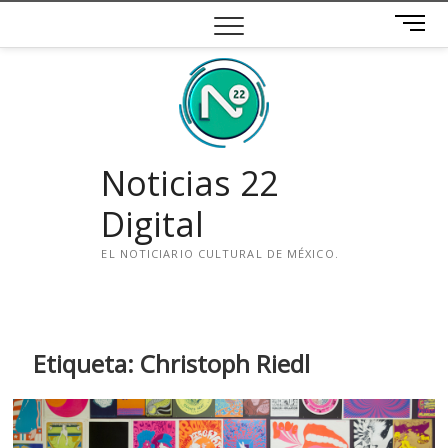
Saltar
B
al
o
contenido
t
ó
n
d
e
Noticias 22
m
e
Digital
n
ú
EL NOTICIARIO CULTURAL DE MÉXICO.
i
n
s
t
Etiqueta:
Christoph Riedl
a
g
r
a