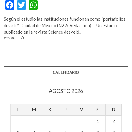
F
T
W
k
o
ac
w
h
p
Según el estudio las instituciones funcionan como “portafolios
e
itt
at
e
de arte” Ciudad de México (N22/ Redacción). – Un estudio
n
b
er
s
publicado en la revista Science desveló…
El
Ver más ...
o
A
secreto
[medible]
o
p
del
k
p
éxito
artístico
CALENDARIO
AGOSTO 2026
L
M
X
J
V
S
D
1
2