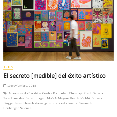
m
v
o
l
g
e
r
s
k
o
p
ARTES
e
n
El secreto [medible] del éxito artístico
v
o
15 noviembre, 2018
l
Albert-László Barabási
Centre Pompidou
Christoph Riedl
Galería
g
Tate
Haus der Kunst
Imagen: MoMA
Magnus Resch
MoMA
Museo
e
Guggenheim
Neue Nationalgalerie
Roberta Sinatra
Samuel P.
r
Fraiberger
Science
s