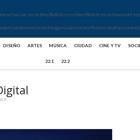
 escort
avcılar escort
beylikdüzü escort
beylikdüzü escort
esenyurt es
mabet
yakabet
masterbetting
pusulabet
ofansifbet
norabahis
nisanbet
DISEÑO
ARTES
MÚSICA
CIUDAD
CINE Y TV
SOCI
22.1
22.2
igital
ICO.