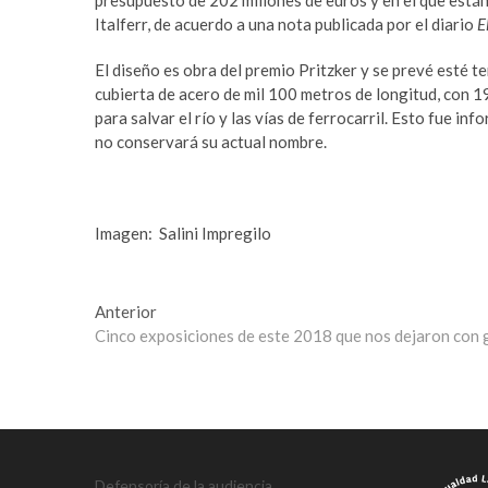
presupuesto de 202 millones de euros y en el que están 
a
m
Italferr, de acuerdo a una nota publicada por el diario
E
r
a
e
s
El diseño es obra del premio Pritzker y se prevé esté t
s
t
cubierta de acero de mil 100 metros de longitud, con 1
c
e
para salvar el río y las vías de ferrocarril. Esto fue i
o
r
no conservará su actual nombre.
r
b
t
e
b
t
e
t
Imagen:
Salini Impregilo
y
i
l
n
i
g
Navegación
Entrada
Anterior
k
p
anterior:
Cinco exposiciones de este 2018 que nos dejaron con 
de
d
u
ü
s
entradas
z
u
ü
l
e
a
s
b
Defensoría de la audiencia