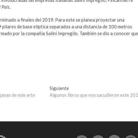
involucradas las empresas italianas Salini Impregilo, Fincantieri e
l País
.
erminado a finales del 2019. Para este se planea proyectar una
9 pilares de base elíptica separados a una distancia de 100 metros
nformado por la compañía Salini Impregilo. También se dio a conocer qu
Entrada
Siguiente
siguiente:
ganas de más arte
Algunos libros que nos sacudieron este 20