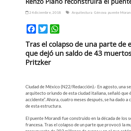
Renzo Piano reconstruirá el puen
r
m
t
e
24 diciembre, 2018
Arquitectura
Génova
puente Moran
a
y
v
b
F
T
W
c
e
ac
w
h
ı
t
Tras el colapso de una parte de 
l
p
e
itt
at
a
u
que dejó un saldo de 43 muertos,
b
er
s
r
m
Pritzker
e
a
o
A
s
b
o
p
c
e
k
p
o
t
Ciudad de México (N22/Redacción).- En agosto, una sec
r
y
arquitecto oriundo de esta ciudad italiana, señaló que 
t
a
accidente”. Ahora, cuatro meses después, se ha dado a 
a
k
de esta estructura.
v
a
c
b
El puente Morandi fue construido en la década de los se
ı
e
francesa. Tras el colapso de un parte que provocó la 
l
t