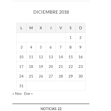
v
o
DICIEMBRE 2018
l
g
e
L
M
X
J
V
S
D
r
s
1
2
k
o
3
4
5
6
7
8
9
p
10
11
12
13
14
15
16
e
n
17
18
19
20
21
22
23
v
o
24
25
26
27
28
29
30
l
g
31
e
« Nov
Ene »
r
s
k
NOTICIAS 22