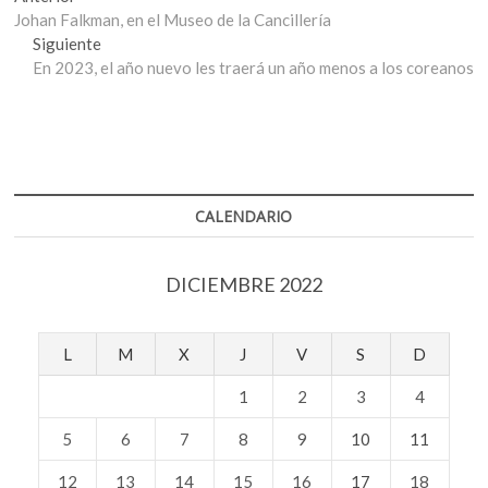
anterior:
Johan Falkman, en el Museo de la Cancillería
de
Entrada
Siguiente
entradas
siguiente:
En 2023, el año nuevo les traerá un año menos a los coreanos
CALENDARIO
DICIEMBRE 2022
L
M
X
J
V
S
D
1
2
3
4
5
6
7
8
9
10
11
12
13
14
15
16
17
18