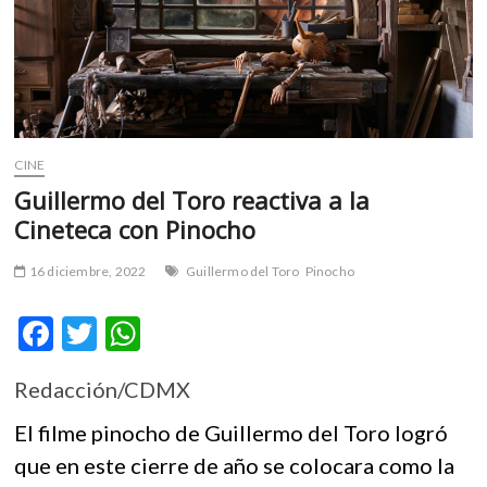
m
v
o
l
g
e
r
CINE
s
Guillermo del Toro reactiva a la
k
Cineteca con Pinocho
o
p
16 diciembre, 2022
Guillermo del Toro
Pinocho
e
n
F
T
W
v
o
ac
w
h
l
Redacción/CDMX
e
itt
at
g
e
b
er
s
El filme pinocho de Guillermo del Toro logró
r
o
A
que en este cierre de año se colocara como la
s