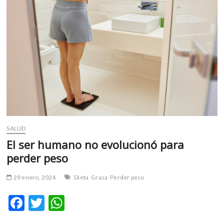
m
v
o
l
g
e
r
s
k
o
p
SALUD
e
n
El ser humano no evolucionó para
v
perder peso
o
l
29 enero, 2024
Dieta
Grasa
Perder peso
g
e
F
T
W
r
ac
w
h
s