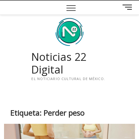
Saltar
B
al
o
contenido
t
ó
n
d
e
Noticias 22
m
e
Digital
n
ú
EL NOTICIARIO CULTURAL DE MÉXICO.
i
n
s
t
Etiqueta:
Perder peso
a
g
r
a