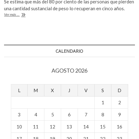
Se estima que más del 80 por ciento de las personas que pierden
k
e
itt
at
una cantidad sustancial de peso lo recuperan en cinco años.
o
b
er
s
El
Ver más ...
p
ser
o
A
e
humano
n
no
o
p
evolucionó
para
k
p
perder
CALENDARIO
peso
AGOSTO 2026
L
M
X
J
V
S
D
1
2
3
4
5
6
7
8
9
10
11
12
13
14
15
16
17
18
19
20
21
22
23