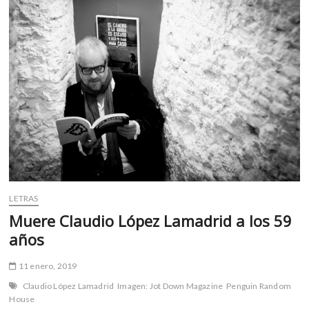
o
p
vértigo,
dos
k
p
libros
para
entender
otros
feminismos
LETRAS
Muere Claudio López Lamadrid a los 59
años
11 enero, 2019
Claudio López Lamadrid
Imagen: Jot Down Magazine
Penguin Random
House