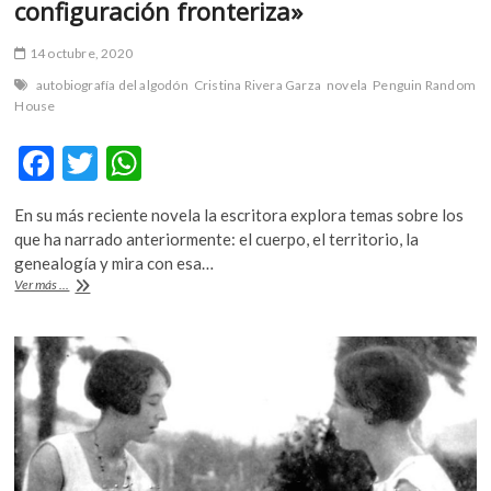
configuración fronteriza»
14 octubre, 2020
autobiografía del algodón
Cristina Rivera Garza
novela
Penguin Random
House
F
T
W
ac
w
h
En su más reciente novela la escritora explora temas sobre los
e
itt
at
que ha narrado anteriormente: el cuerpo, el territorio, la
b
er
s
genealogía y mira con esa…
Cristina
Ver más ...
o
A
Rivera
Garza:
o
p
«hablar
k
p
del
algodón
es
hablar,
también,
de
esa