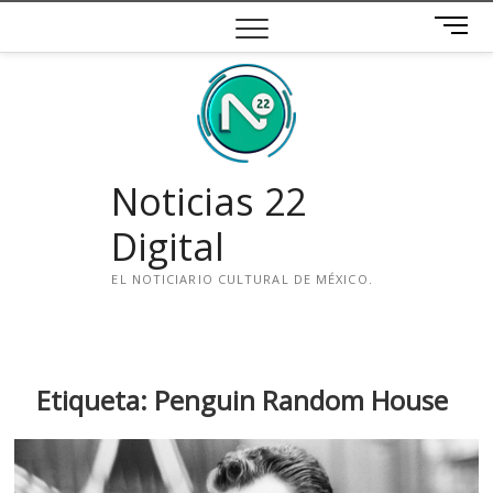
Saltar
B
al
o
contenido
t
ó
n
d
e
Noticias 22
m
e
Digital
n
ú
EL NOTICIARIO CULTURAL DE MÉXICO.
i
n
s
t
Etiqueta:
Penguin Random House
a
g
r
a