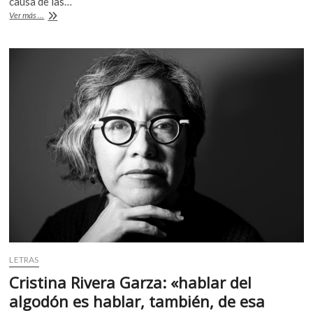
b
er
s
causa de las…
Alma
Ver más ...
o
A
Guillermoprieto:
«¿Será
o
p
que
k
p
soy
feminista?»
LETRAS
Cristina Rivera Garza: «hablar del
algodón es hablar, también, de esa