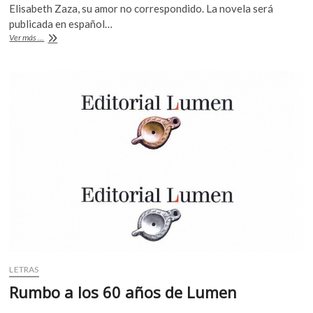
e
itt
at
Elisabeth Zaza, su amor no correspondido. La novela será
b
er
s
publicada en español…
«Las
Ver más ...
o
A
inseparables»,
la
o
p
novela
k
p
inédita
de
Simone
de
Beauvoir,
verá
la
luz
en
octubre
LETRAS
Rumbo a los 60 años de Lumen