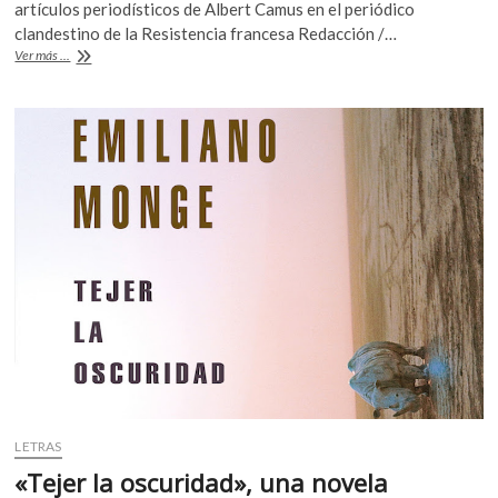
e
itt
at
artículos periodísticos de Albert Camus en el periódico
k
b
er
s
clandestino de la Resistencia francesa Redacción /…
o
«La
Ver más ...
p
o
A
noche
e
de
o
p
n
la
k
p
verdad»,
los
años
de
Camus
en
«Combat»
LETRAS
«Tejer la oscuridad», una novela