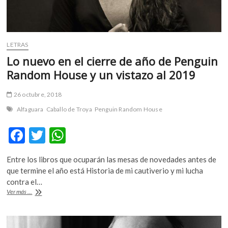
LETRAS
Lo nuevo en el cierre de año de Penguin
Random House y un vistazo al 2019
26 octubre, 2018
Alfaguara
Caballo de Troya
Penguin Random House
F
T
W
ac
w
h
Entre los libros que ocuparán las mesas de novedades antes de
e
itt
at
que termine el año está Historia de mi cautiverio y mi lucha
b
er
s
contra el…
Lo
Ver más ...
o
A
nuevo
en
o
p
el
cierre