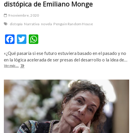
distópica de Emiliano Monge
9 noviembre, 2020
distopía
Narrativa
novela
Penguin Random House
F
T
W
ac
w
h
«¿Qué pasaría si ese futuro estuviera basado en el pasado y no
e
itt
at
en la lógica acelerada de ser presas del desarrollo o la idea de…
b
er
s
«Tejer
Ver más ...
la
o
A
oscuridad»,
una
o
p
novela
distópica
k
p
de
Emiliano
Monge