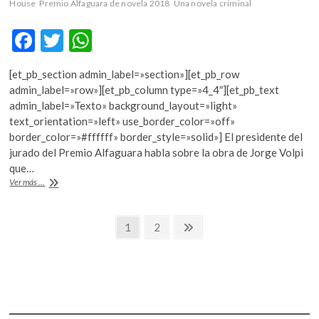
House
Premio Alfaguara de novela 2018
Una novela criminal
F
T
W
ac
w
h
[et_pb_section admin_label=»section»][et_pb_row
e
itt
at
admin_label=»row»][et_pb_column type=»4_4″][et_pb_text
b
er
s
admin_label=»Texto» background_layout=»light»
text_orientation=»left» use_border_color=»off»
o
A
border_color=»#ffffff» border_style=»solid»] El presidente del
o
p
jurado del Premio Alfaguara habla sobre la obra de Jorge Volpi
que…
k
p
En
Ver más ...
“Una
novela
Navegación
criminal’,
Página
Página
Página
1
2
no
siguiente
de
hay
respuestas,
entradas
sólo
la
perplejidad
de