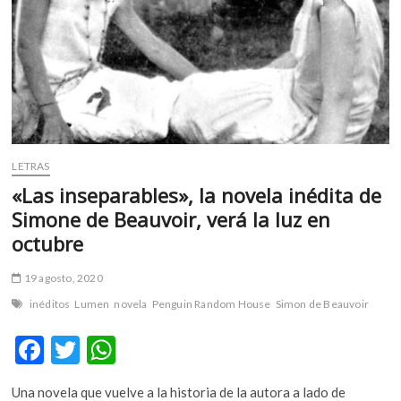
configuración
fronteriza»
LETRAS
«Las inseparables», la novela inédita de
Simone de Beauvoir, verá la luz en
octubre
19 agosto, 2020
inéditos
Lumen
novela
Penguin Random House
Simon de Beauvoir
F
T
W
ac
w
h
Una novela que vuelve a la historia de la autora a lado de