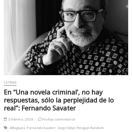
k
p
de
año
de
Penguin
Random
House
y
un
vistazo
al
2019
LETRAS
En “Una novela criminal’, no hay
respuestas, sólo la perplejidad de lo
real”: Fernando Savater
1 febrero, 2018
No hay comentarios
Alfaguara
Fernando Savater
Jorge Volpi
Penguin Random