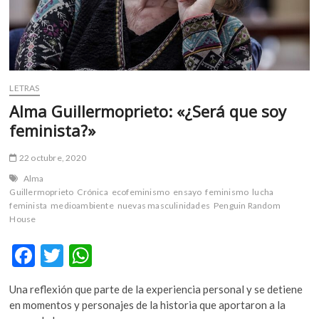
LETRAS
Alma Guillermoprieto: «¿Será que soy
feminista?»
22 octubre, 2020
Alma
Guillermoprieto
Crónica
ecofeminismo
ensayo
feminismo
lucha
feminista
medioambiente
nuevas masculinidades
Penguin Random
House
F
T
W
ac
w
h
Una reflexión que parte de la experiencia personal y se detiene
e
itt
at
en momentos y personajes de la historia que aportaron a la