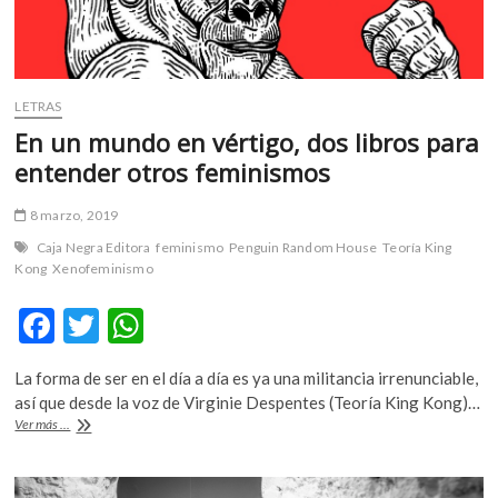
LETRAS
En un mundo en vértigo, dos libros para
entender otros feminismos
8 marzo, 2019
Caja Negra Editora
feminismo
Penguin Random House
Teoría King
Kong
Xenofeminismo
F
T
W
ac
w
h
La forma de ser en el día a día es ya una militancia irrenunciable,
e
itt
at
así que desde la voz de Virginie Despentes (Teoría King Kong)…
b
er
s
En
Ver más ...
un
o
A
mundo
en