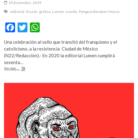
19 diciembre, 2019
editorial
ficción
gráfica
Lumen
novela
Penguin Random House
F
T
W
ac
w
h
Una celebración al sello que transitó del franquismo y el
e
itt
at
catolicismo, a la resistencia Ciudad de México
b
er
s
(N22/Redacción).- En 2020 la editorial Lumen cumplirá
sesenta…
o
A
Rumbo
Ver más ...
o
p
a
los
k
p
60
años
de
Lumen