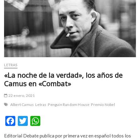
m
v
o
l
g
e
r
s
k
LETRAS
o
«La noche de la verdad», los años de
p
e
Camus en «Combat»
n
v
22 enero, 2021
o
Albert Camus
Letras
Penguin Random House
Premio Nobel
l
g
F
T
W
e
ac
w
h
r
Editorial Debate publica por primera vez en español todos los
s