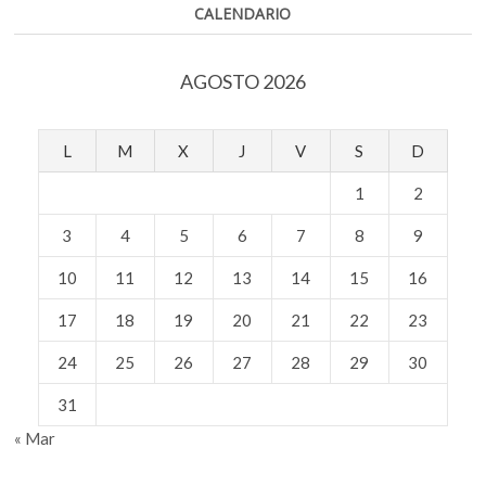
lo
CALENDARIO
real”:
Fernando
Savater
AGOSTO 2026
L
M
X
J
V
S
D
1
2
3
4
5
6
7
8
9
10
11
12
13
14
15
16
17
18
19
20
21
22
23
24
25
26
27
28
29
30
31
« Mar