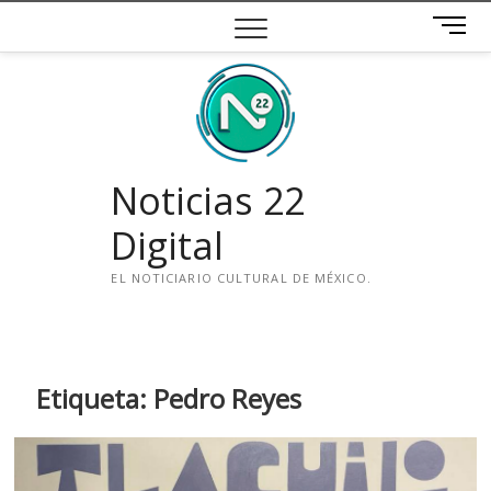
Saltar
B
al
o
contenido
t
ó
n
d
e
Noticias 22
m
e
Digital
n
ú
EL NOTICIARIO CULTURAL DE MÉXICO.
i
n
s
t
Etiqueta:
Pedro Reyes
a
g
r
a