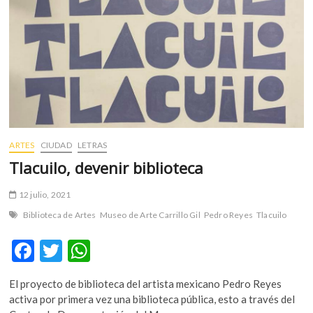
m
v
o
l
g
e
r
s
k
ARTES
CIUDAD
LETRAS
o
Tlacuilo, devenir biblioteca
p
e
12 julio, 2021
n
v
Biblioteca de Artes
Museo de Arte Carrillo Gil
Pedro Reyes
Tlacuilo
o
l
F
T
W
g
ac
w
h
e
El proyecto de biblioteca del artista mexicano Pedro Reyes
e
itt
at
r
activa por primera vez una biblioteca pública, esto a través del
s