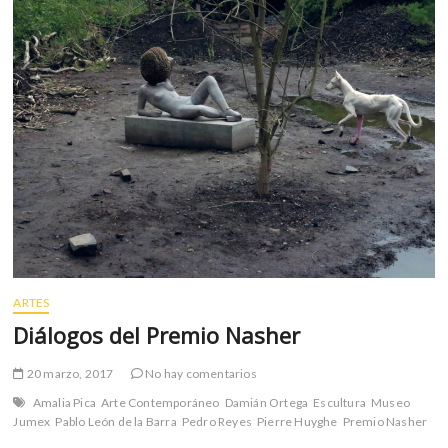
lloran”
ARTES
Diálogos del Premio Nasher
20 marzo, 2017
No hay comentarios
Amalia Pica
Arte Contemporáneo
Damián Ortega
Escultura
Museo
Jumex
Pablo León de la Barra
Pedro Reyes
Pierre Huyghe
Premio Nasher