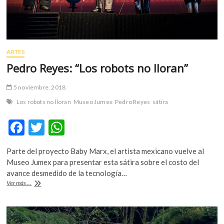
ARTES
Pedro Reyes: “Los robots no lloran”
5 noviembre, 2018
Los robots no lloran
Museo Jumex
Pedro Reyes
sátira
F
T
W
ac
w
h
Parte del proyecto Baby Marx, el artista mexicano vuelve al
e
itt
at
Museo Jumex para presentar esta sátira sobre el costo del
b
er
s
avance desmedido de la tecnología…
Pedro
Ver más ...
o
A
Reyes:
“Los
o
p
robots
k
p
no