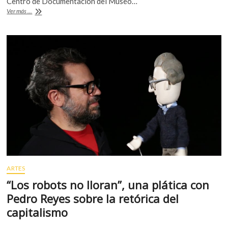
b
er
s
Centro de Documentación del Museo…
k
Tlacuilo,
Ver más ...
o
A
o
devenir
p
biblioteca
o
p
e
k
p
n
ARTES
“Los robots no lloran”, una plática con
Pedro Reyes sobre la retórica del
capitalismo