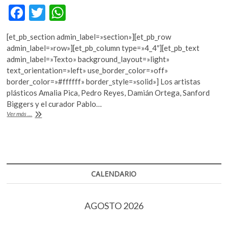
F
T
W
ac
w
h
[et_pb_section admin_label=»section»][et_pb_row
e
itt
at
admin_label=»row»][et_pb_column type=»4_4″][et_pb_text
b
er
s
admin_label=»Texto» background_layout=»light»
text_orientation=»left» use_border_color=»off»
o
A
border_color=»#ffffff» border_style=»solid»] Los artistas
o
p
plásticos Amalia Pica, Pedro Reyes, Damián Ortega, Sanford
Biggers y el curador Pablo…
k
p
Diálogos
Ver más ...
del
Premio
Nasher
CALENDARIO
AGOSTO 2026