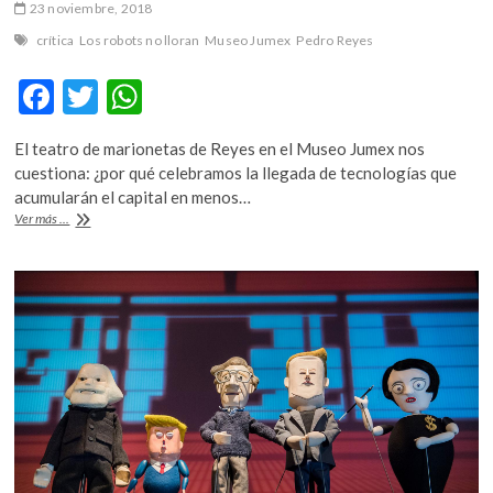
23 noviembre, 2018
crítica
Los robots no lloran
Museo Jumex
Pedro Reyes
F
T
W
ac
w
h
El teatro de marionetas de Reyes en el Museo Jumex nos
e
itt
at
cuestiona: ¿por qué celebramos la llegada de tecnologías que
b
er
s
acumularán el capital en menos…
“Los
Ver más ...
o
A
robots
no
o
p
lloran”,
k
p
una
plática
con
Pedro
Reyes
sobre
la
retórica
del
capitalismo