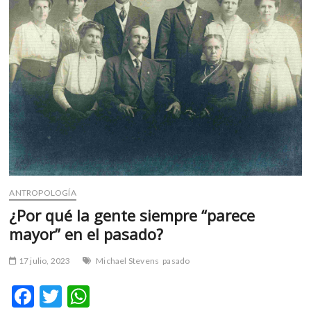
m
v
o
l
g
e
r
s
k
o
p
e
ANTROPOLOGÍA
n
v
¿Por qué la gente siempre “parece
o
mayor” en el pasado?
l
g
17 julio, 2023
Michael Stevens
pasado
e
r
F
T
W
s