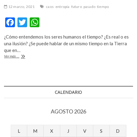
12 marzo, 2021
caos
entropía
futuro
pasado
tiempo
F
T
W
ac
w
h
¿Cómo entendemos los seres humanos el tiempo? ¿Es real o es
e
itt
at
una ilusión? ¿Se puede hablar de un mismo tiempo en la Tierra
b
er
s
que en…
La
Ver más ...
o
A
entropía
y
o
p
el
k
p
cosmos
CALENDARIO
AGOSTO 2026
L
M
X
J
V
S
D