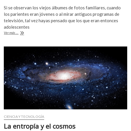
ac
w
h
k
Si se observan los viejos álbumes de fotos familiares, cuando
o
e
itt
at
los parientes eran jóvenes o al mirar antiguos programas de
p
b
er
s
televisión, tal vez hayas pensado que los que eran entonces
e
adolescentes
o
A
n
¿Por
Ver más ...
o
p
qué
la
k
p
gente
siempre
“parece
mayor”
en
el
pasado?
CIENCIA Y TECNOLOGÍA
La entropía y el cosmos