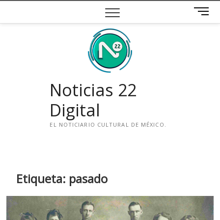
Saltar
B
al
o
contenido
t
ó
n
d
e
Noticias 22
m
e
Digital
n
ú
EL NOTICIARIO CULTURAL DE MÉXICO.
i
n
s
t
Etiqueta:
pasado
a
g
r
a