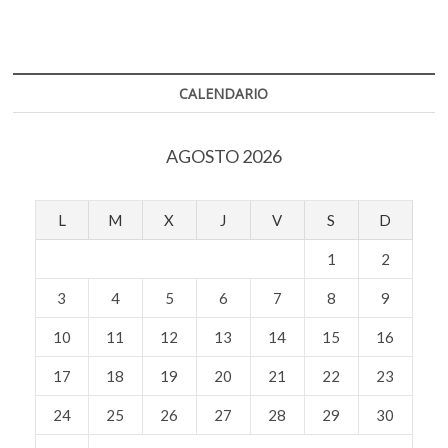
k
y
o
p
el
o
k
p
cosmos
p
e
CALENDARIO
n
AGOSTO 2026
L
M
X
J
V
S
D
1
2
3
4
5
6
7
8
9
10
11
12
13
14
15
16
17
18
19
20
21
22
23
24
25
26
27
28
29
30