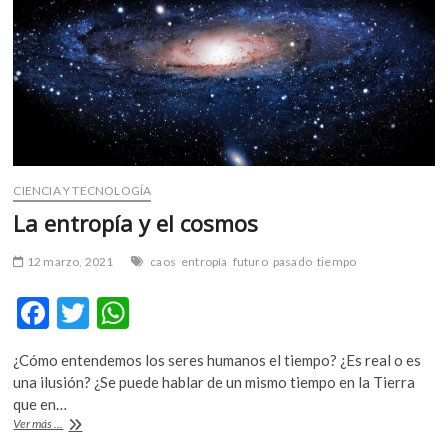
m
v
o
l
g
e
r
s
CIENCIA Y TECNOLOGÍA
k
o
La entropía y el cosmos
p
e
12 marzo, 2021
caos
entropía
futuro
pasado
tiempo
n
F
T
W
v
o
ac
w
h
l
¿Cómo entendemos los seres humanos el tiempo? ¿Es real o es
e
itt
at
g
una ilusión? ¿Se puede hablar de un mismo tiempo en la Tierra
e
b
er
s
que en…
r
La
Ver más ...
o
A
s
entropía