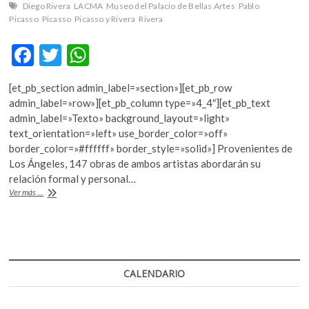
Diego Rivera
LACMA
Museo del Palacio de Bellas Artes
Pablo
Picasso
Picasso
Picasso y Rivera
Rivera
F
T
W
ac
w
h
[et_pb_section admin_label=»section»][et_pb_row
e
itt
at
admin_label=»row»][et_pb_column type=»4_4″][et_pb_text
b
er
s
admin_label=»Texto» background_layout=»light»
text_orientation=»left» use_border_color=»off»
o
A
border_color=»#ffffff» border_style=»solid»] Provenientes de
o
p
Los Ángeles, 147 obras de ambos artistas abordarán su
relación formal y personal…
k
p
Encuentros
Ver más ...
y
desencuentros
entre
Rivera
y
Picasso,
CALENDARIO
en
Bellas
Artes