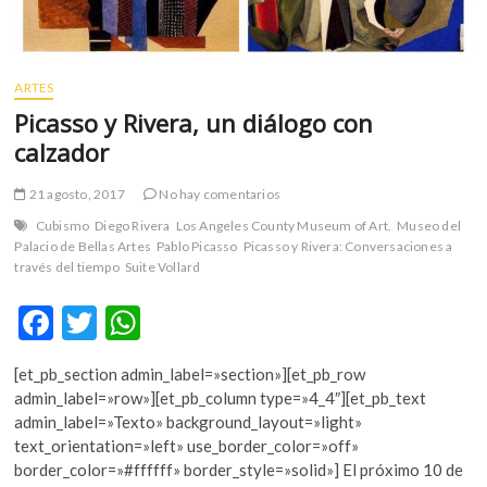
ARTES
Picasso y Rivera, un diálogo con
calzador
21 agosto, 2017
No hay comentarios
Cubismo
Diego Rivera
Los Angeles County Museum of Art.
Museo del
Palacio de Bellas Artes
Pablo Picasso
Picasso y Rivera: Conversaciones a
través del tiempo
Suite Vollard
F
T
W
ac
w
h
[et_pb_section admin_label=»section»][et_pb_row
e
itt
at
admin_label=»row»][et_pb_column type=»4_4″][et_pb_text
b
er
s
admin_label=»Texto» background_layout=»light»
text_orientation=»left» use_border_color=»off»
o
A
border_color=»#ffffff» border_style=»solid»] El próximo 10 de