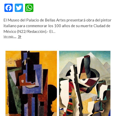
k
F
T
W
o
ac
w
h
p
e
El Museo del Palacio de Bellas Artes presentará obra del pintor
e
itt
at
n
italiano para conmemorar los 100 años de su muerte Ciudad de
b
er
s
México (N22/Redacción).- El…
Modigliani
Ver más ...
o
A
en
Bellas
o
p
Artes
k
p