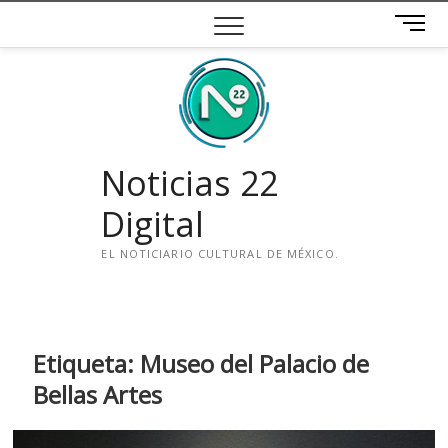
Saltar
B
al
o
contenido
t
ó
n
d
e
Noticias 22
m
e
Digital
n
ú
EL NOTICIARIO CULTURAL DE MÉXICO.
i
n
s
t
Etiqueta:
Museo del Palacio de
a
Bellas Artes
g
r
a