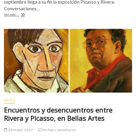
o
p
septiembre llega a su fin la exposición Picasso y Rivera.
Conversaciones…
k
p
Picasso
Ver más ...
y
Rivera,
un
diálogo
con
calzador
ARTES
Encuentros y desencuentros entre
Rivera y Picasso, en Bellas Artes
26 mayo, 2017
No hay comentarios