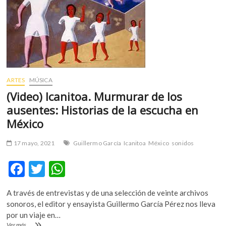
m
v
o
l
g
e
r
ARTES
MÚSICA
s
(Video) Icanitoa. Murmurar de los
k
ausentes: Historias de la escucha en
o
p
México
e
n
17 mayo, 2021
Guillermo García
Icanitoa
México
sonidos
v
F
T
W
o
l
ac
w
h
g
A través de entrevistas y de una selección de veinte archivos
e
itt
at
e
sonoros, el editor y ensayista Guillermo García Pérez nos lleva
r
b
er
s
por un viaje en…
s
(Video)
Ver más ...