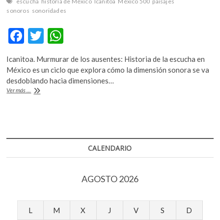
escucha
historia de México
Icanitoa
México 500
paisajes
sonoros
sonoridades
F
T
W
ac
w
h
Icanitoa. Murmurar de los ausentes: Historia de la escucha en
e
itt
at
México es un ciclo que explora cómo la dimensión sonora se va
b
er
s
desdoblando hacia dimensiones…
Una
Ver más ...
o
A
escucha
indisciplinada
o
p
k
p
CALENDARIO
AGOSTO 2026
L
M
X
J
V
S
D