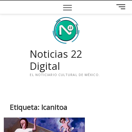
Saltar
B
al
o
contenido
t
ó
n
d
e
Noticias 22
m
e
Digital
n
ú
EL NOTICIARIO CULTURAL DE MÉXICO.
i
n
s
t
Etiqueta:
Icanitoa
a
g
r
a