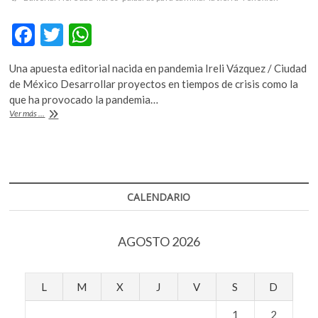
F
T
W
ac
w
h
Una apuesta editorial nacida en pandemia Ireli Vázquez / Ciudad
e
itt
at
de México Desarrollar proyectos en tiempos de crisis como la
b
er
s
que ha provocado la pandemia…
Editorial
Ver más ...
o
A
Heredad:
palabras
o
p
para
k
p
caminar
la
tierra
CALENDARIO
AGOSTO 2026
L
M
X
J
V
S
D
1
2