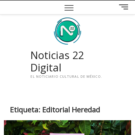
Saltar
B
al
o
contenido
t
ó
n
d
e
Noticias 22
m
e
Digital
n
ú
EL NOTICIARIO CULTURAL DE MÉXICO.
i
n
s
t
Etiqueta:
Editorial Heredad
a
g
r
a