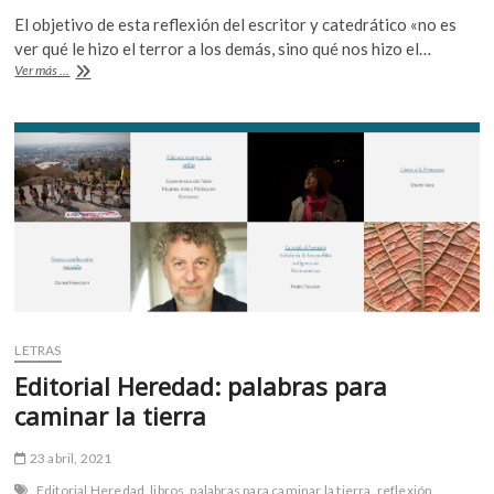
ac
w
h
k
El objetivo de esta reflexión del escritor y catedrático «no es
e
itt
at
o
ver qué le hizo el terror a los demás, sino qué nos hizo el…
p
b
er
s
Daniel
Ver más ...
e
Feierstein,
o
A
n
«Nuevos
estudios
o
p
sobre
el
k
p
genocidio»
LETRAS
Editorial Heredad: palabras para
caminar la tierra
23 abril, 2021
Editorial Heredad
libros
palabras para caminar la tierra
reflexión