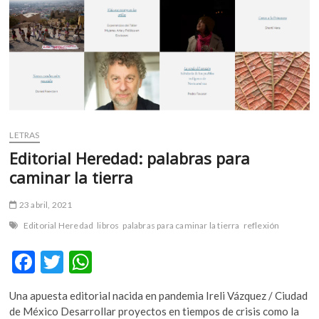
m
v
o
l
g
e
r
s
LETRAS
k
o
Editorial Heredad: palabras para
p
caminar la tierra
e
n
23 abril, 2021
v
Editorial Heredad
libros
palabras para caminar la tierra
reflexión
o
l
F
T
W
g
ac
w
h
e
r
Una apuesta editorial nacida en pandemia Ireli Vázquez / Ciudad
e
itt
at
s
de México Desarrollar proyectos en tiempos de crisis como la