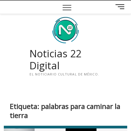
Saltar
B
al
o
contenido
t
ó
n
d
e
Noticias 22
m
e
Digital
n
ú
EL NOTICIARIO CULTURAL DE MÉXICO.
i
n
s
t
Etiqueta:
palabras para caminar la
a
tierra
g
r
a