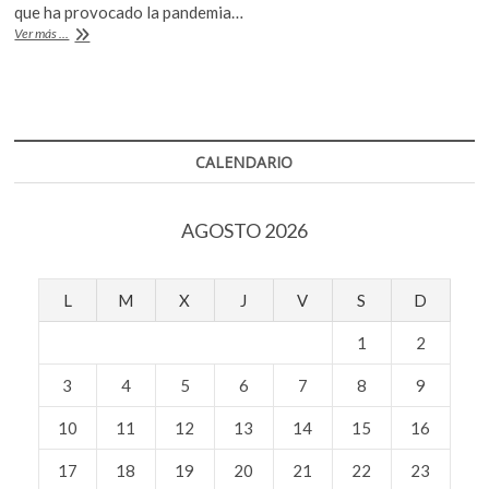
b
er
s
k
que ha provocado la pandemia…
Editorial
o
Ver más ...
o
A
Heredad:
p
palabras
o
p
e
para
n
k
p
caminar
la
tierra
CALENDARIO
AGOSTO 2026
L
M
X
J
V
S
D
1
2
3
4
5
6
7
8
9
10
11
12
13
14
15
16
17
18
19
20
21
22
23