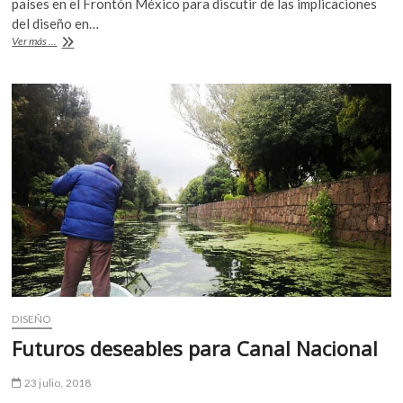
países en el Frontón México para discutir de las implicaciones
k
b
er
s
del diseño en…
o
Diseño
Ver más ...
o
A
p
y
e
cambio
o
p
n
social
k
p
DISEÑO
Futuros deseables para Canal Nacional
23 julio, 2018