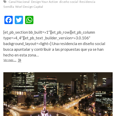
Canal Nacional
Design Your Action
diseño social
Residencia
Semilla
Worl Design Capital
F
T
W
ac
w
h
[et_pb_section bb_built=»1″][et_pb_row][et_pb_column
e
itt
at
type=»4_4″][et_pb_text _builder_version=»3.0.106″
b
er
s
background_layout=»light»] Una residencia en diseño social
busca apuntalar y contribuir a las propuestas que ya se han
o
A
hecho en esta zona…
o
p
Futuros
Ver más ...
deseables
k
p
para
Canal
Nacional