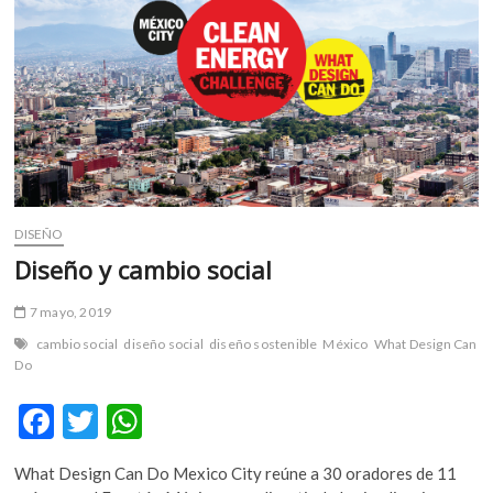
m
v
o
l
g
e
r
s
k
DISEÑO
o
p
Diseño y cambio social
e
n
7 mayo, 2019
v
cambio social
diseño social
diseño sostenible
México
What Design Can
o
Do
l
g
F
T
W
e
ac
w
h
r
What Design Can Do Mexico City reúne a 30 oradores de 11
s
e
itt
at