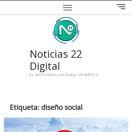
Saltar
B
al
o
contenido
t
ó
n
d
e
Noticias 22
m
e
Digital
n
ú
EL NOTICIARIO CULTURAL DE MÉXICO.
i
n
s
t
Etiqueta:
diseño social
a
g
r
a