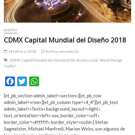
DISEÑO
CDMX Capital Mundial del Diseño 2018
14 febrero, 2018
No hay comentarios
CDMX Capital Mundial del Diseño 2018
diseño social
World Design
Capital
F
T
W
ac
w
h
[et_pb_section admin_label=»section»][et_pb_row
e
itt
at
admin_label=»row»][et_pb_column type=»4_4″][et_pb_text
b
er
s
admin_label=»Texto» background_layout=»light»
text_orientation=»left» use_border_color=»off»
o
A
border_color=»#ffffff» border_style=»solid»] Stefan
o
p
Sagmeister, Michael Manfredi, Marion Weiss, son algunos de