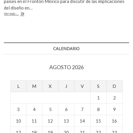
países en el Frontón México para discutir de las implicaciones
k
b
er
s
del diseño en…
o
Diseño
Ver más ...
o
A
p
y
e
cambio
o
p
n
social
k
p
CALENDARIO
AGOSTO 2026
L
M
X
J
V
S
D
1
2
3
4
5
6
7
8
9
10
11
12
13
14
15
16
17
18
19
20
21
22
23