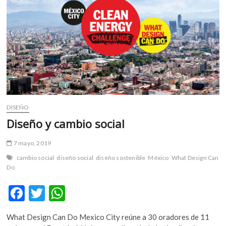
m
v
o
l
g
e
r
s
k
DISEÑO
o
p
Diseño y cambio social
e
n
7 mayo, 2019
v
cambio social
diseño social
diseño sostenible
México
What Design Can
o
Do
l
g
F
T
W
e
ac
w
h
r
What Design Can Do Mexico City reúne a 30 oradores de 11
s
e
itt
at