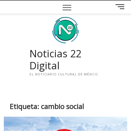
Saltar
B
al
o
contenido
t
ó
n
d
e
Noticias 22
m
e
Digital
n
ú
EL NOTICIARIO CULTURAL DE MÉXICO.
i
n
s
t
Etiqueta:
cambio social
a
g
r
a