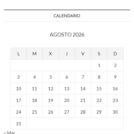
k
p
caza
comercial
de
CALENDARIO
ballenas
AGOSTO 2026
L
M
X
J
V
S
D
1
2
3
4
5
6
7
8
9
10
11
12
13
14
15
16
17
18
19
20
21
22
23
24
25
26
27
28
29
30
31
« Mar