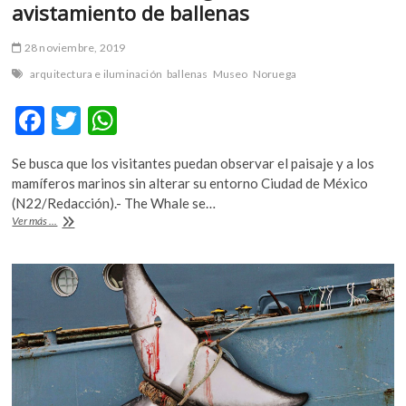
avistamiento de ballenas
28 noviembre, 2019
arquitectura e iluminación
ballenas
Museo
Noruega
F
T
W
ac
w
h
Se busca que los visitantes puedan observar el paisaje y a los
e
itt
at
mamíferos marinos sin alterar su entorno Ciudad de México
b
er
s
(N22/Redacción).- The Whale se…
Nuevo
Ver más ...
o
A
museo
noruego
o
p
dedicado
k
p
al
avistamiento
de
ballenas