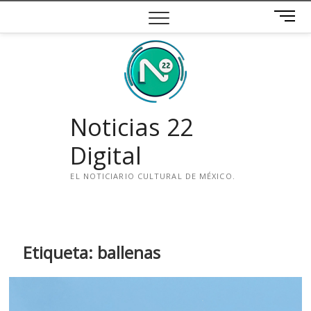
Saltar
B
al
o
contenido
t
ó
n
d
e
Noticias 22
m
e
Digital
n
ú
EL NOTICIARIO CULTURAL DE MÉXICO.
i
n
s
t
Etiqueta:
ballenas
a
g
r
a