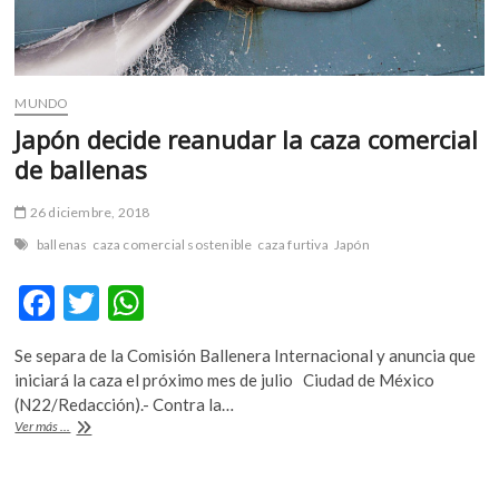
MUNDO
Japón decide reanudar la caza comercial
de ballenas
26 diciembre, 2018
ballenas
caza comercial sostenible
caza furtiva
Japón
F
T
W
ac
w
h
Se separa de la Comisión Ballenera Internacional y anuncia que
e
itt
at
iniciará la caza el próximo mes de julio Ciudad de México
b
er
s
(N22/Redacción).- Contra la…
Japón
Ver más ...
o
A
decide
reanudar
o
p
la