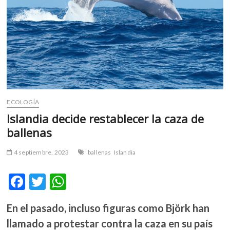
m
v
o
l
g
e
r
s
k
ECOLOGÍA
o
Islandia decide restablecer la caza de
p
ballenas
e
n
4 septiembre, 2023
ballenas
Islandia
v
o
F
T
W
l
g
ac
w
h
e
En el pasado, incluso figuras como Björk han
e
itt
at
r
llamado a protestar contra la caza en su país
s