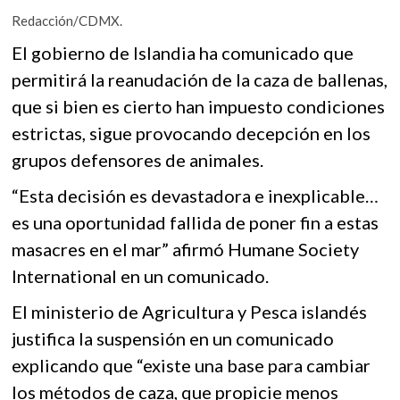
b
er
s
k
Redacción/CDMX.
o
A
o
p
o
p
El gobierno de Islandia ha comunicado que
e
permitirá la reanudación de la caza de ballenas,
k
p
n
que si bien es cierto han impuesto condiciones
estrictas, sigue provocando decepción en los
grupos defensores de animales.
“Esta decisión es devastadora e inexplicable…
es una oportunidad fallida de poner fin a estas
masacres en el mar” afirmó Humane Society
International en un comunicado.
El ministerio de Agricultura y Pesca islandés
justifica la suspensión en un comunicado
explicando que “existe una base para cambiar
los métodos de caza, que propicie menos