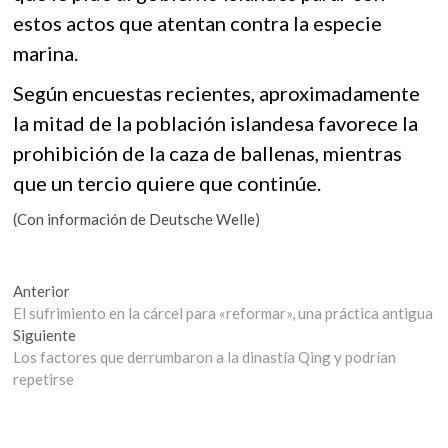
estos actos que atentan contra la especie
marina.
Según encuestas recientes, aproximadamente
la mitad de la población islandesa favorece la
prohibición de la caza de ballenas, mientras
que un tercio quiere que continúe.
(Con información de Deutsche Welle)
Navegación
Entrada
Anterior
anterior:
El sufrimiento en la cárcel para «reformar», una práctica antigua
de
Entrada
Siguiente
entradas
siguiente:
Los factores que derrumbaron a la dinastía Qing y podrían
repetirse